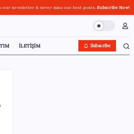
o our newsletter & never miss our best posts.
Subscribe Now!
TIM
İLETİŞİM
Subscribe
ı
SON YAZILAR
Siri AI Hangi Apple Cihazlarında
Desteklenecek? İşte Tam Liste