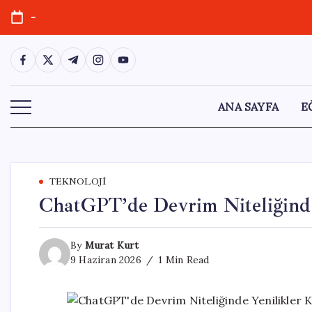
Skip
-
to
content
https://www.facebook.com/
https://twitter.com/
https://t.me/
https://www.instagram.com/
https://youtube.com/
ANA SAYFA
E
TEKNOLOJI
ChatGPT’de Devrim Niteliğinde
By
Murat Kurt
9 Haziran 2026
1 Min Read