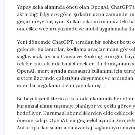
Yapay zeka alanında öncü olan OpenAI, ChatGPT iç
aktardığı bilgilere göre, şirketin uzun zamandır 
geçirilmeye başlıyor. Kullanıcıların önümüzdeki ha
öncelikle web arayüzünde ve mobil uygulamalarda
Yeni dönemde ChatGPT, sıradan bir sohbet botu ol
gelecek. Kullanıcılar, kodlama araçlarından görsel
sağlayacak; ayrıca Canva ve Booking.com gibi büyük
tek bir çatı altında bulabilecekler. Bu dönüşümün 
OpenAI, mart ayında masaüstü kullanımı için taray
sistem üzerinde çalıştığını duyurmuş ve ardından 
eden bir uygulama dizini yayınlamıştı.
Bu büyük yeniliklerin arkasında ekonomik hedefler y
kurumsal alana taşımayı planlıyor ve çoklu görev y
hedefliyor. Kurumsal aboneliklerden elde edilecek ge
öneme sahip. OpenAI, en geç eylül ayında gerçekle
Anthropic karşısında da avantaj sağlamayı umuyor