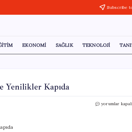
Subscribe t
ĞİTİM
EKONOMİ
SAĞLIK
TEKNOLOJİ
TANI
 Yenilikler Kapıda
ChatGPT’de
yorumlar kapal
Devrim
Niteliğinde
Yenilikler
Kapıda