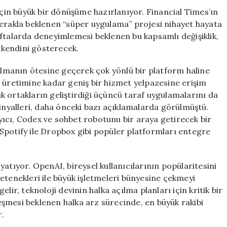
için
in büyük bir dönüşüme hazırlanıyor. Financial Times’ın
merakla beklenen “süper uygulama” projesi nihayet hayata
ftalarda deneyimlemesi beklenen bu kapsamlı değişiklik,
 kendini gösterecek.
manın ötesine geçerek çok yönlü bir platform haline
 üretimine kadar geniş bir hizmet yelpazesine erişim
 ortakların geliştirdiği üçüncü taraf uygulamalarını da
sinyalleri, daha önceki bazı açıklamalarda görülmüştü.
ıcı, Codex ve sohbet robotunu bir araya getirecek bir
Spotify ile Dropbox gibi popüler platformları entegre
atıyor. OpenAI, bireysel kullanıcılarının popülaritesini
etenekleri ile büyük işletmeleri bünyesine çekmeyi
lir, teknoloji devinin halka açılma planları için kritik bir
şmesi beklenen halka arz sürecinde, en büyük rakibi
.