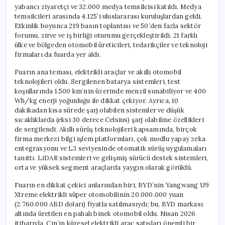
Konsept
yabancı ziyaretçi ve 32.000 medya temsilcisi katıldı. Medya
Araçla
temsilcileri arasında 4.125’i uluslararası kuruluşlardan geldi.
Rekor
Etkinlik boyunca 219 basın toplantısı ve 50’den fazla sektör
Kırdı
forumu, zirve ve iş birliği oturumu gerçekleştirildi. 21 farklı
için
ülke ve bölgeden otomobil üreticileri, tedarikçiler ve teknoloji
firmaları da fuarda yer aldı.
Fuarın ana teması, elektrikli araçlar ve akıllı otomobil
teknolojileri oldu. Sergilenen batarya sistemleri, test
koşullarında 1.500 km’nin üzerinde menzil sunabiliyor ve 400
Wh/kg enerji yoğunluğu ile dikkat çekiyor. Ayrıca, 10
dakikadan kısa sürede şarj olabilen sistemler ve düşük
sıcaklıklarda (eksi 30 derece Celsius) şarj olabilme özellikleri
de sergilendi. Akıllı sürüş teknolojileri kapsamında, birçok
firma merkezi bilgi işlem platformları, çok modlu yapay zeka
entegrasyonu ve L3 seviyesinde otomatik sürüş uygulamaları
tanıttı. LiDAR sistemleri ve gelişmiş sürücü destek sistemleri,
orta ve yüksek segment araçlarda yaygın olarak görüldü.
Fuarın en dikkat çekici anlarından biri, BYD’nin Yangwang U9
Xtreme elektrikli süper otomobilinin 20.000.000 yuan
(2.760.000 ABD doları) fiyatla satılmasıydı; bu, BYD markası
altında üretilen en pahalı binek otomobil oldu. Nisan 2026
itibarıyla, Çin’in küresel elektrikli araç satışları önemli bir