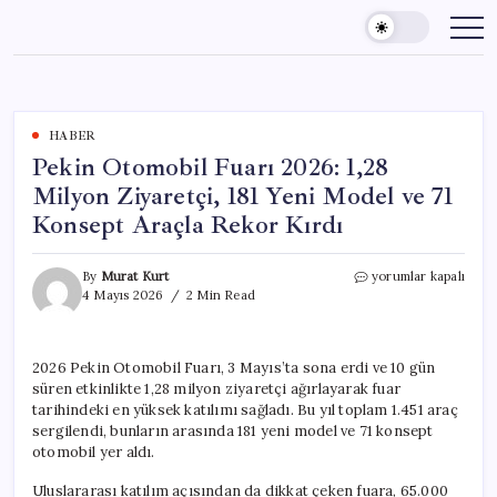
Skip
to
content
HABER
Pekin Otomobil Fuarı 2026: 1,28
Milyon Ziyaretçi, 181 Yeni Model ve 71
Konsept Araçla Rekor Kırdı
Pekin
By
Murat Kurt
yorumlar kapalı
Otomobil
4 Mayıs 2026
2 Min Read
Fuarı
2026:
1,28
2026 Pekin Otomobil Fuarı, 3 Mayıs’ta sona erdi ve 10 gün
Milyon
süren etkinlikte 1,28 milyon ziyaretçi ağırlayarak fuar
Ziyaretçi,
181
tarihindeki en yüksek katılımı sağladı. Bu yıl toplam 1.451 araç
Yeni
sergilendi, bunların arasında 181 yeni model ve 71 konsept
Model
otomobil yer aldı.
ve
71
Uluslararası katılım açısından da dikkat çeken fuara, 65.000