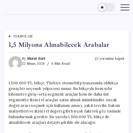
Skip
to
content
TEKNOLOJI
1,5 Milyona Alınabilecek Arabalar
1,5
By
Murat Kurt
yorumlar kapalı
Milyona
22 Nisan 2026
4 Min Read
Alınabilecek
Arabalar
için
1.500.000 TL bütçe, Türkiye otomobil piyasasında oldukça
geniş bir seçenek yelpazesi sunar. Bu bütçeyle hem sıfır
kilometre giriş–orta segment araçlar hem de daha üst
segmentte ikinci el araçlar satın almak mümkündür. Ancak
doğru aracı seçmek için kullanım amacı, yakıt tercihi, bakım
maliyetleri ve ikinci el değeri gibi birçok faktörü göz önünde
bulundurmak gerekir. Bu yazıda 1.500.000 TL bütçe ile
alınabilecek araçları detaylı şekilde ele alacağız.