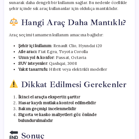
sunarak daha dengeli bir kullanım sağlar. Bu nedenle özellikle
şehir içinde sık araç kullananlar için oldukça mantıklıdır.
Hangi Araç Daha Mantıklı?
Araç seçimi tamamen kullanım amacına bağlıdır:
Şehir içi kullanım
: Renault Clio, Hyundai i20
Aile aracı
: Fiat Egea, Toyota Corolla
Uzun yol & konfor
: Passat, Octavia
SUV isteyenler
: Qashqai, 3008
Yakıt tasarrufu
: Hibrit veya elektrikli modeller
Dikkat Edilmesi Gerekenler
İkinci el araçta ekspertiz şarttır
Hasar kaydı mutlaka kontrol edilmelidir
Bakım geçmişi incelenmelidir
Sigorta ve kasko maliyetleri göz önünde
bulundurulmalıdır
Sonuç