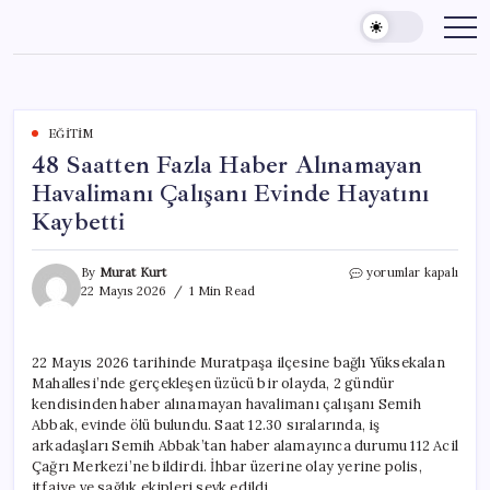
Skip
to
content
EĞITIM
48 Saatten Fazla Haber Alınamayan
Havalimanı Çalışanı Evinde Hayatını
Kaybetti
48
By
Murat Kurt
yorumlar kapalı
Saatten
22 Mayıs 2026
1 Min Read
Fazla
Haber
Alınamayan
22 Mayıs 2026 tarihinde Muratpaşa ilçesine bağlı Yüksekalan
Havalimanı
Mahallesi’nde gerçekleşen üzücü bir olayda, 2 gündür
Çalışanı
Evinde
kendisinden haber alınamayan havalimanı çalışanı Semih
Hayatını
Abbak, evinde ölü bulundu. Saat 12.30 sıralarında, iş
Kaybetti
arkadaşları Semih Abbak’tan haber alamayınca durumu 112 Acil
için
Çağrı Merkezi’ne bildirdi. İhbar üzerine olay yerine polis,
itfaiye ve sağlık ekipleri sevk edildi.