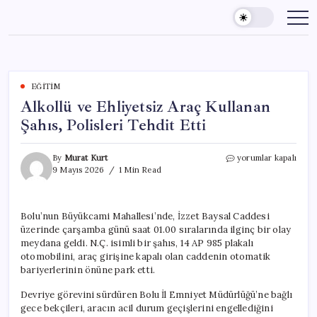
Skip
to
content
EĞITIM
Alkollü ve Ehliyetsiz Araç Kullanan
Şahıs, Polisleri Tehdit Etti
Alkollü
By
Murat Kurt
yorumlar kapalı
ve
9 Mayıs 2026
1 Min Read
Ehliyetsiz
Araç
Kullanan
Bolu’nun Büyükcami Mahallesi’nde, İzzet Baysal Caddesi
Şahıs,
üzerinde çarşamba günü saat 01.00 sıralarında ilginç bir olay
Polisleri
Tehdit
meydana geldi. N.Ç. isimli bir şahıs, 14 AP 985 plakalı
Etti
otomobilini, araç girişine kapalı olan caddenin otomatik
için
bariyerlerinin önüne park etti.
Devriye görevini sürdüren Bolu İl Emniyet Müdürlüğü’ne bağlı
gece bekçileri, aracın acil durum geçişlerini engellediğini