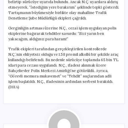
belirtip sürücüye uyarıda bulundu. Ancak N.Ç. uyarılara aldırış
etmeyerek, “İstediğim yere bırakırım” şeklinde tepki gösterdi.
Tartışmanın büyümesiyle birlikte olay mahalline Trafik
Denetleme Şube Müdürlüğü ekipleri çağrıldı.
Gerginliğin artması üzerine N.Ç., cezai işlem uygulayan polis
ekiplerine bağırarak tehditler savurdu: “Sizi yarın ben
yakacağım, aldığınız para haram!”
Trafik ekipleri tarafından gerçekleştirilen kontrollerde
N.Ç.’nin ehliyetsiz olduğu ve 1.58 promil alkollü bir şekilde araç
kullandığı belirlendi. Bu nedenle sürücüye toplamda 65 bin TL
idari para cezası uygulandı. N.Ç., ifadesi alınmak üzere
Bahçelievler Polis Merkezi Amirliği’ne götürüldü. Ayrıca,
“Görevli memura mukavemet” ve “Tehdit” suçlarından adli
işlem başlatıldı. N.Ç., ifadesinin ardından serbest bırakıldı.
(DHA)