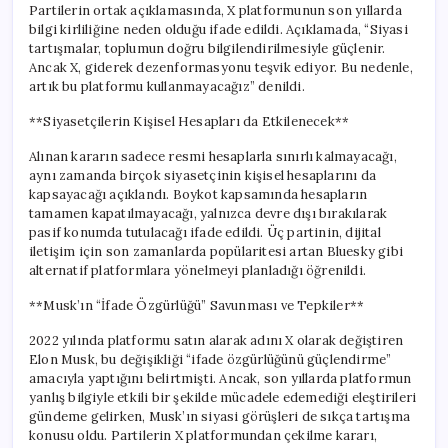
Partilerin ortak açıklamasında, X platformunun son yıllarda
bilgi kirliliğine neden olduğu ifade edildi. Açıklamada, “Siyasi
tartışmalar, toplumun doğru bilgilendirilmesiyle güçlenir.
Ancak X, giderek dezenformasyonu teşvik ediyor. Bu nedenle,
artık bu platformu kullanmayacağız” denildi.
**Siyasetçilerin Kişisel Hesapları da Etkilenecek**
Alınan kararın sadece resmi hesaplarla sınırlı kalmayacağı,
aynı zamanda birçok siyasetçinin kişisel hesaplarını da
kapsayacağı açıklandı. Boykot kapsamında hesapların
tamamen kapatılmayacağı, yalnızca devre dışı bırakılarak
pasif konumda tutulacağı ifade edildi. Üç partinin, dijital
iletişim için son zamanlarda popülaritesi artan Bluesky gibi
alternatif platformlara yönelmeyi planladığı öğrenildi.
**Musk’ın “İfade Özgürlüğü” Savunması ve Tepkiler**
2022 yılında platformu satın alarak adını X olarak değiştiren
Elon Musk, bu değişikliği “ifade özgürlüğünü güçlendirme”
amacıyla yaptığını belirtmişti. Ancak, son yıllarda platformun
yanlış bilgiyle etkili bir şekilde mücadele edemediği eleştirileri
gündeme gelirken, Musk’ın siyasi görüşleri de sıkça tartışma
konusu oldu. Partilerin X platformundan çekilme kararı,