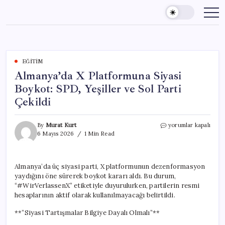
Skip
to
content
EĞITIM
Almanya’da X Platformuna Siyasi
Boykot: SPD, Yeşiller ve Sol Parti
Çekildi
Almanya’da
By
Murat Kurt
yorumlar kapalı
X
6 Mayıs 2026
1 Min Read
Platformuna
Siyasi
Boykot:
Almanya’da üç siyasi parti, X platformunun dezenformasyon
SPD,
yaydığını öne sürerek boykot kararı aldı. Bu durum,
Yeşiller
ve
“#WirVerlassenX” etiketiyle duyurulurken, partilerin resmi
Sol
hesaplarının aktif olarak kullanılmayacağı belirtildi.
Parti
Çekildi
**”Siyasi Tartışmalar Bilgiye Dayalı Olmalı”**
için