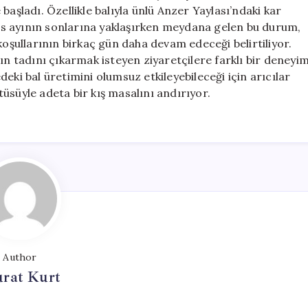
Ünlü
başladı. Özellikle balıyla ünlü Anzer Yaylası’ndaki kar
Balı
s ayının sonlarına yaklaşırken meydana gelen bu durum,
Etkilendi
koşullarının birkaç gün daha devam edeceği belirtiliyor.
için
ın tadını çıkarmak isteyen ziyaretçilere farklı bir deneyi
eki bal üretimini olumsuz etkileyebileceği için arıcılar
ntüsüyle adeta bir kış masalını andırıyor.
Author
rat Kurt