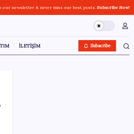
o our newsletter & never miss our best posts.
Subscribe Now!
TIM
İLETİŞİM
Subscribe
ı
SON YAZILAR
TBMM’de tartışma: AKP’nin çalışma
takvimini uzatmaya yönelik grup önerisi