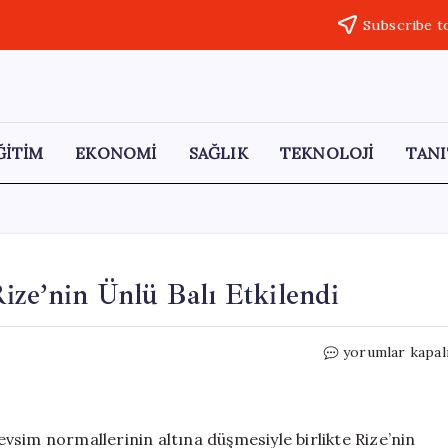
Subscribe t
ĞİTİM
EKONOMİ
SAĞLIK
TEKNOLOJİ
TANI
ize’nin Ünlü Balı Etkilendi
Anzer
yorumlar kapal
Yaylası’nda
Mayıs
Karı:
Rize’nin
vsim normallerinin altına düşmesiyle birlikte Rize’nin