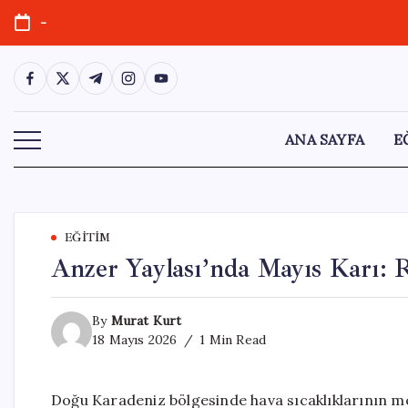
Skip
-
to
content
https://www.facebook.com/
https://twitter.com/
https://t.me/
https://www.instagram.com/
https://youtube.com/
ANA SAYFA
E
EĞITIM
Anzer Yaylası’nda Mayıs Karı: R
By
Murat Kurt
18 Mayıs 2026
1 Min Read
Doğu Karadeniz bölgesinde hava sıcaklıklarının me