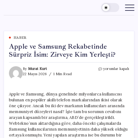
Skip
to
content
HABER
Apple ve Samsung Rekabetinde
Sürpriz İsim: Zirveye Kim Yerleşti?
Apple
By
Murat Kurt
yorumlar kapalı
ve
22 Mayıs 2026
1 Min Read
Samsung
Rekabetinde
Sürpriz
Apple ve Samsung, dünya genelinde milyonlarca kullanıcısı
İsim:
bulunan en popüler akıllı telefon markalarından ikisi olarak
Zirveye
Kim
öne çıkıyor. Ancak bu iki dev markanın kullanıcıları arasında
Yerleşti?
memnuniyet düzeyleri nasıl? İşte tam bu sorunun cevabını
için
arayan kapsamlı bir araştırma, ABD’de gerçekleştirildi.
Webtekno’nun aktardığına göre, daha önceki çalışmalarda
Samsung kullanıcılarının memnuniyetinin daha yüksek olduğu
ortaya konmuştu. Yeni yapılan araştırma ise bu durumu bir