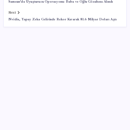
Samsun’da Uyuşturucu Operasyonu: Baba ve Oğlu Gözaltına Alındı
Next
Nvidia, Yapay Zeka Gelirinde Rekor Kırarak 81.6 Milyar Doları Aştı
SON YAZILAR
Çıkarılabilir Bataryalı Telefonlar Geri Dönüyor
Çin’in altın alımında üç yılın rekoru
OpenAI’ın İlk Cihazı için Fiyat ve Tasarım Belli Oldu
ChatGPT Artık Adobe Araçlarıyla İçerik Üretebiliyor:
70 Farklı Araç