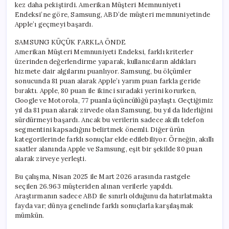
kez daha pekiştirdi. Amerikan Müşteri Memnuniyeti
Endeksi’ne göre, Samsung, ABD’de müşteri memnuniyetinde
Apple’ı geçmeyi başardı.
SAMSUNG KÜÇÜK FARKLA ÖNDE
Amerikan Müşteri Memnuniyeti Endeksi, farklı kriterler
üzerinden değerlendirme yaparak, kullanıcıların aldıkları
hizmete dair algılarını puanlıyor. Samsung, bu ölçümler
sonucunda 81 puan alarak Apple’ı yarım puan farkla geride
bıraktı. Apple, 80 puan ile ikinci sıradaki yerini korurken,
Google ve Motorola, 77 puanla üçüncülüğü paylaştı. Geçtiğimiz
yıl da 81 puan alarak zirvede olan Samsung, bu yıl da liderliğini
sürdürmeyi başardı. Ancak bu verilerin sadece akıllı telefon
segmentini kapsadığını belirtmek önemli. Diğer ürün
kategorilerinde farklı sonuçlar elde edilebiliyor. Örneğin, akıllı
saatler alanında Apple ve Samsung, eşit bir şekilde 80 puan
alarak zirveye yerleşti.
Bu çalışma, Nisan 2025 ile Mart 2026 arasında rastgele
seçilen 26.963 müşteriden alınan verilerle yapıldı.
Araştırmanın sadece ABD ile sınırlı olduğunu da hatırlatmakta
fayda var; dünya genelinde farklı sonuçlarla karşılaşmak
mümkün.