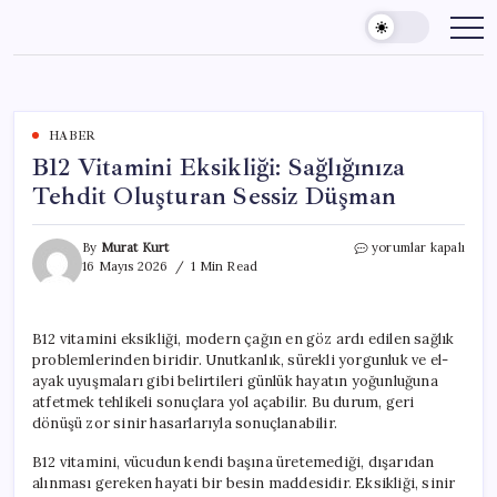
Skip
to
content
HABER
B12 Vitamini Eksikliği: Sağlığınıza
Tehdit Oluşturan Sessiz Düşman
B12
By
Murat Kurt
yorumlar kapalı
Vitamini
16 Mayıs 2026
1 Min Read
Eksikliği:
Sağlığınıza
Tehdit
B12 vitamini eksikliği, modern çağın en göz ardı edilen sağlık
Oluşturan
problemlerinden biridir. Unutkanlık, sürekli yorgunluk ve el-
Sessiz
Düşman
ayak uyuşmaları gibi belirtileri günlük hayatın yoğunluğuna
için
atfetmek tehlikeli sonuçlara yol açabilir. Bu durum, geri
dönüşü zor sinir hasarlarıyla sonuçlanabilir.
B12 vitamini, vücudun kendi başına üretemediği, dışarıdan
alınması gereken hayati bir besin maddesidir. Eksikliği, sinir