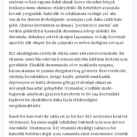
sistemi ve kan yapımı dahil olmak üzere vücudun birçok
fonksiyonunu olumsuz etkileyebilir. İlk belirtileri arasında
kronik yorgunluk, halsizlik ve odaklanma zorluğu yer alır.
Ancak bu durum ilerlediğinde, sonuçları çok daha ciddi hale
gelir. Alyuvar üretiminin azalması, “pernisiyöz anemi” adı
verilen şiddetli bir kansızlık durumuna sebep olabilir. Bu
durumda, dokulara yeterli oksijen taşınamaz ve kalp üzerinde
aşırı bir yük oluşur, bu da çarpıntı ve nefes darlığına yol açar.
B12 eksikliğinin en büyük etkisi sinir sistemi üzerindedir. Bu
vitamin, sinir hücrelerini koruyan miyelin kılıfının üretimi için
gereklidir. Eksiklik durumunda, el ve ayaklarda uyuşma,
karıncalanma ve yanma duyguları baş gösterir. İleri evrelerde,
yürüyüş bozuklukları, denge kaybı, şiddetli unutkanlık,
depresyon ve hatta demans gibi geri dönüşü olmayan
nörolojik hasarlar gelişebilir. Uzmanlar, özellikle mide-
bağırsak ameliyatı geçiren bireylerin ve 50 yaş üzerindeki
kişilerin bu eksiklikten daha fazla etkilendiğini
vurgulamaktadır.
Basit bir kan testi ile yılda en az bir kez B12 seviyenizi kontrol
ettirmeniz, bu sinsi sağlık tehdidini önlemek için son derece
önemlidir. Unutmayın, B12 vitamini eksikliği yalnızca bir
halsizlik belirtisi değil, aynı zamanda sinir sisteminize yönelik