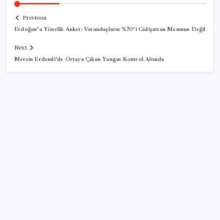
Previous
Erdoğan’a Yönelik Anket: Vatandaşların %70’i Gidişattan Memnun Değil
Next
Mersin Erdemli’de Ortaya Çıkan Yangın Kontrol Altında
SON YAZILAR
TBMM’de tartışma: AKP’nin çalışma takvimini
uzatmaya yönelik grup önerisi kabul edildi
ASELSAN’dan Kritik Başarı: Yerli ve Milli Kızılötesi