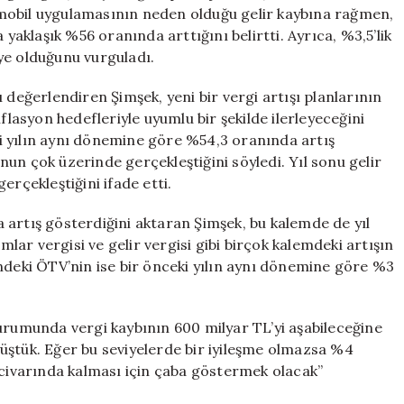
Yok
el mobil uygulamasının neden olduğu gelir kaybına rağmen,
için
 yaklaşık %56 oranında arttığını belirtti. Ayrıca, %3,5’lik
ye olduğunu vurguladı.
 değerlendiren Şimşek, yeni bir vergi artışı planlarının
flasyon hedefleriyle uyumlu bir şekilde ilerleyeceğini
eki yılın aynı dönemine göre %54,3 oranında artış
un çok üzerinde gerçekleştiğini söyledi. Yıl sonu gelir
erçekleştiğini ifade etti.
 artış gösterdiğini aktaran Şimşek, bu kalemde de yıl
umlar vergisi ve gelir vergisi gibi birçok kalemdeki artışın
ndeki ÖTV’nin ise bir önceki yılın aynı dönemine göre %3
durumunda vergi kaybının 600 milyar TL’yi aşabileceğine
üştük. Eğer bu seviyelerde bir iyileşme olmazsa %4
 civarında kalması için çaba göstermek olacak”