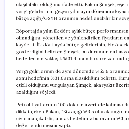
ulaşılabilir olduğunu ifade etti. Bakan Şimşek, eş
vergi gelirlerinin geçen yılın aynı dönemine kıyasla
bütçe açığı/GSYH oranının hedeflenebilir bir sevi
Röportajda yılın ilk dört aylık bütçe performansını
olmadığını, yönetilen ve yönlendirilen fiyatların en
kaydetti. İlk dört ayda bütçe gelirlerinin, bir önc
gösterdiğini belirten Şimşek, bu durumun enflasyon
hedeflerinin yaklaşık %31.9’unun bu süre zarfında g
Vergi gelirlerinin de aynı dönemde %55,6 oranında
sonu hedefinin %31,6’sına ulaşıldığını belirtti. Kur
etkili olduğunu vurgulayan Şimşek, akaryakıt üzeri
azaldığını söyledi.
Petrol fiyatlarının 100 doların üzerinde kalması 
dikkat çeken Bakan, “Biz açığı %3,5 olarak öngörm
civarına çıkabilir, ancak hedefimiz bu oranın %3,5
değerlendirmesini yaptı.