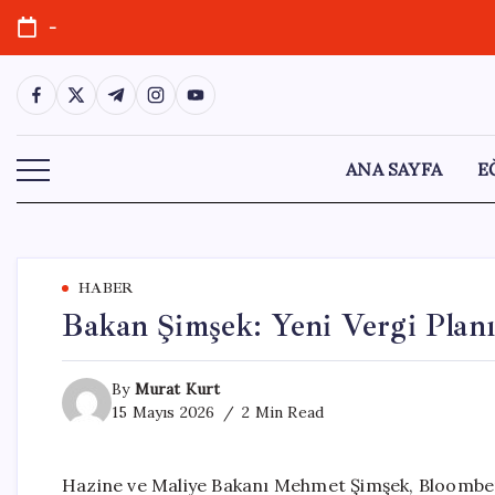
Skip
-
to
content
https://www.facebook.com/
https://twitter.com/
https://t.me/
https://www.instagram.com/
https://youtube.com/
ANA SAYFA
E
HABER
Bakan Şimşek: Yeni Vergi Plan
By
Murat Kurt
15 Mayıs 2026
2 Min Read
Hazine ve Maliye Bakanı Mehmet Şimşek, Bloomberg