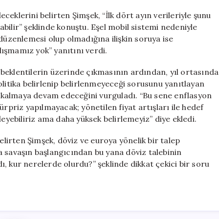
eklerini belirten Şimşek, “İlk dört ayın verileriyle şunu
labilir” şeklinde konuştu. Eşel mobil sistemi nedeniyle
 düzenlemesi olup olmadığına ilişkin soruya ise
ışmamız yok” yanıtını verdi.
beklentilerin üzerinde çıkmasının ardından, yıl ortasında
 politika belirlenip belirlenmeyeceği sorusunu yanıtlayan
lı kalmaya devam edeceğini vurguladı. “Bu sene enflasyon
ürpriz yapılmayacak; yönetilen fiyat artışları ile hedef
leyebiliriz ama daha yüksek belirlemeyiz” diye ekledi.
elirten Şimşek, döviz ve euroya yönelik bir talep
a savaşın başlangıcından bu yana döviz talebinin
, kur nerelerde olurdu?” şeklinde dikkat çekici bir soru