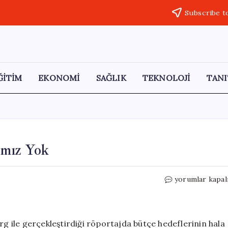
Subscribe t
ĞİTİM
EKONOMİ
SAĞLIK
TEKNOLOJİ
TANI
ımız Yok
Bakan
yorumlar kapal
Şimşek:
Yeni
Vergi
Planımız
 ile gerçekleştirdiği röportajda bütçe hedeflerinin hala