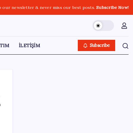
o our newsletter & never miss our best posts.
Subscribe Now!
TIM
İLETİŞİM
Subscribe
ı
SON YAZILAR
Ev ve arsa alıp satacaklar dikkat! Bu kritik
adımı atlayan satış yapamayacak