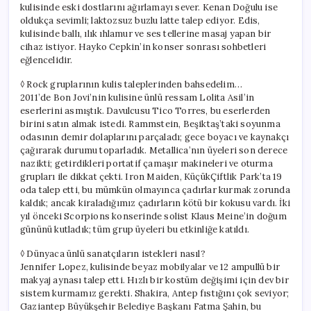
kulisinde eski dostlarını ağırlamayı sever. Kenan Doğulu ise
oldukça sevimli; laktozsuz buzlu latte talep ediyor. Edis,
kulisinde ballı, ılık ıhlamur ve ses tellerine masaj yapan bir
cihaz istiyor. Hayko Cepkin’in konser sonrası sohbetleri
eğlencelidir.
◊ Rock gruplarının kulis taleplerinden bahsedelim…
2011’de Bon Jovi’nin kulisine ünlü ressam Lolita Asil’in
eserlerini asmıştık. Davulcusu Tico Torres, bu eserlerden
birini satın almak istedi. Rammstein, Beşiktaş’taki soyunma
odasının demir dolaplarını parçaladı; gece boyacı ve kaynakçı
çağırarak durumu toparladık. Metallica’nın üyeleri son derece
nazikti; getirdikleri portatif çamaşır makineleri ve oturma
grupları ile dikkat çekti. Iron Maiden, KüçükÇiftlik Park’ta 19
oda talep etti, bu mümkün olmayınca çadırlar kurmak zorunda
kaldık; ancak kiraladığımız çadırların kötü bir kokusu vardı. İki
yıl önceki Scorpions konserinde solist Klaus Meine’in doğum
gününü kutladık; tüm grup üyeleri bu etkinliğe katıldı.
◊ Dünyaca ünlü sanatçıların istekleri nasıl?
Jennifer Lopez, kulisinde beyaz mobilyalar ve 12 ampullü bir
makyaj aynası talep etti. Hızlı bir kostüm değişimi için dev bir
sistem kurmamız gerekti. Shakira, Antep fıstığını çok seviyor;
Gaziantep Büyükşehir Belediye Başkanı Fatma Şahin, bu