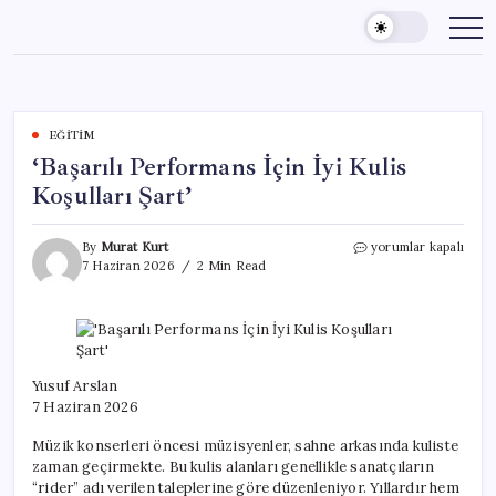
Skip
to
content
EĞITIM
‘Başarılı Performans İçin İyi Kulis
Koşulları Şart’
‘Başarılı
By
Murat Kurt
yorumlar kapalı
Performans
7 Haziran 2026
2 Min Read
İçin
İyi
Kulis
Koşulları
Şart’
için
Yusuf Arslan
7 Haziran 2026
Müzik konserleri öncesi müzisyenler, sahne arkasında kuliste
zaman geçirmekte. Bu kulis alanları genellikle sanatçıların
“rider” adı verilen taleplerine göre düzenleniyor. Yıllardır hem