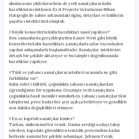
uluslararası yıldızların hem de yerli sanatçıların kulis
hazırlıklarını üstlenen Ex.it Projects’in kurucusu Nihan
Hatipoğlu ile sahne arkasındaki ilginç detayları ve ünlülerin
şaşırtıcı isteklerini konuştuk.
◊ Büyük konserlerin kulis hazırlıkları nasıl yapılıyor?
Son zamanlarda gerçekleştirilen Kanye West gibi büyük
konserlerin kulis hazırlıkları, sanatçılarla aylar öncesinden
yapılan anlaşmalarla başlamaktadır. Sanatçılar, isteklerini
detaylı bir şekilde aktarıyor ve bu talepler doğrultusunda
hazırlıklar yapılıyor.
◊ Türk ve yabancı sanatçıların istekleri arasında ne gibi
farklılıklar var?
Kulis rider’ı kültürü, çoğunlukla yabancı sanatçılardan
öğrendiğimiz bir uygulama. Geçmişte yerli sanatçılara
çoğunlukla basit menüler sunulurken, yabancı sanatçılar tüm
taleplerini, prize kadar her şeyi açıkça belirtiyor ve genellikle
son dakika değişiklikleri olmuyor.
◊ En az kaprisli sanatçılar kimler?
Tarkan, mükemmel bir örnek. Daima sevdiği sodayı talep
ederken, kapıdaki güvenlikten temizlik personeline kadar
herkesle samimi bir şekilde selamlaşır. Şebnem Ferah,