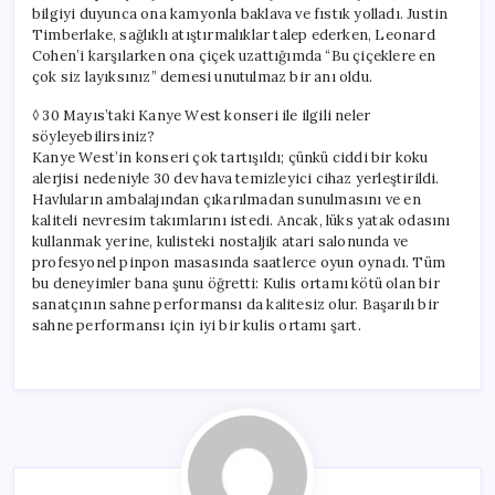
bilgiyi duyunca ona kamyonla baklava ve fıstık yolladı. Justin
Timberlake, sağlıklı atıştırmalıklar talep ederken, Leonard
Cohen’i karşılarken ona çiçek uzattığımda “Bu çiçeklere en
çok siz layıksınız” demesi unutulmaz bir anı oldu.
◊ 30 Mayıs’taki Kanye West konseri ile ilgili neler
söyleyebilirsiniz?
Kanye West’in konseri çok tartışıldı; çünkü ciddi bir koku
alerjisi nedeniyle 30 dev hava temizleyici cihaz yerleştirildi.
Havluların ambalajından çıkarılmadan sunulmasını ve en
kaliteli nevresim takımlarını istedi. Ancak, lüks yatak odasını
kullanmak yerine, kulisteki nostaljik atari salonunda ve
profesyonel pinpon masasında saatlerce oyun oynadı. Tüm
bu deneyimler bana şunu öğretti: Kulis ortamı kötü olan bir
sanatçının sahne performansı da kalitesiz olur. Başarılı bir
sahne performansı için iyi bir kulis ortamı şart.