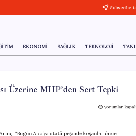
Subscribe t
ĞİTİM
EKONOMİ
SAĞLIK
TEKNOLOJİ
TANI
sı Üzerine MHP’den Sert Tepki
Bülent
yorumlar kapal
Arınç’ın
KHK
Açıklaması
Üzerine
Arınç, “Bugün Apo’ya statü peşinde koşanlar önce