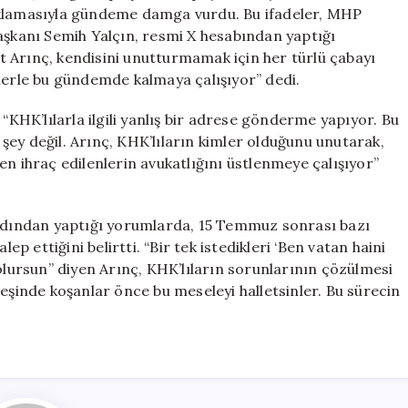
MHP’den
 açıklamasıyla gündeme damga vurdu. Bu ifadeler, MHP
Sert
aşkanı Semih Yalçın, resmi X hesabından yaptığı
Tepki
ent Arınç, kendisini unutturmamak için her türlü çabayı
için
elerle bu gündemde kalmaya çalışıyor” dedi.
 “KHK’lılarla ilgili yanlış bir adrese gönderme yapıyor. Bu
ey değil. Arınç, KHK’lıların kimler olduğunu unutarak,
en ihraç edilenlerin avukatlığını üstlenmeye çalışıyor”
ardından yaptığı yorumlarda, 15 Temmuz sonrası bazı
ep ettiğini belirtti. “Bir tek istedikleri ‘Ben vatan haini
ursun” diyen Arınç, KHK’lıların sorunlarının çözülmesi
peşinde koşanlar önce bu meseleyi halletsinler. Bu sürecin