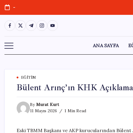
Skip
-
to
content
https://www.facebook.com/
https://twitter.com/
https://t.me/
https://www.instagram.com/
https://youtube.com/
ANA SAYFA
E
EĞITIM
Bülent Arınç’ın KHK Açıklama
By
Murat Kurt
11 Mayıs 2026
1 Min Read
Eski TBMM Başkanı ve AKP kurucularından Bülent 