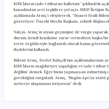
KHK’lıların iade-i itibarını halletsin” şeklindeki
kanadından sert tepkilere yol açtı. MHP İletişim B
açıklamada Arınç’ı eleştirerek, “Siyaset fosili Bül
gösteriyor. Önceki Meclis Başkanı, zehirli düşünc
Yalçın, Arınç’ın siyasi geçmişine de vurgu yaparak,
durum, kendi kendisine zarar vermekten başka bir ş
terör örgütleriyle bağlantılı olarak kamu görevind
ifadelerini kullandı.
Bülent Arınç, Devlet Bahçeli’nin açıklamalarının 
KHK’lıların mağduriyet yaşadığını ve iade-i itibar tal
değilim’ demek. Eğer bunu yapmazsan zulmetmiş ol
gerektiğini vurguladı. Arınç, “Bugün Apo’ya statü 
neticeye ulaşmasını istiyorum” dedi.