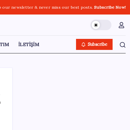
o our newsletter & never miss our best posts.
Subscribe Now!
TIM
İLETİŞİM
Subscribe
ı
SON YAZILAR
Hazine nakit gerçekleşmeleri 395,7 milyar
TL açık verdi