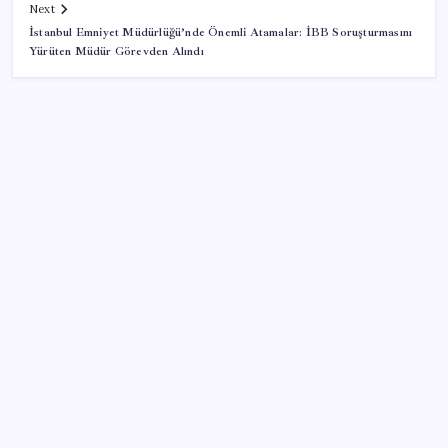
Next
İstanbul Emniyet Müdürlüğü’nde Önemli Atamalar: İBB Soruşturmasını
Yürüten Müdür Görevden Alındı
SON YAZILAR
Hazine nakit gerçekleşmeleri 395,7 milyar TL açık
verdi
500 tam puan almıştı… LGS birincisi Umut’un tercihi
belli oldu
Çıkarılabilir Bataryalı Telefonlar Geri Dönüyor