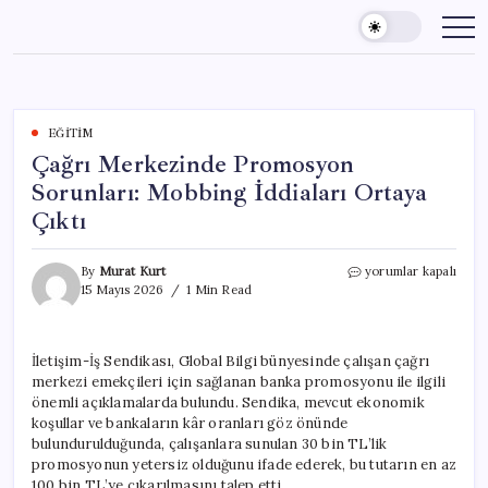
Skip
to
content
EĞITIM
Çağrı Merkezinde Promosyon
Sorunları: Mobbing İddiaları Ortaya
Çıktı
Çağrı
By
Murat Kurt
yorumlar kapalı
Merkezinde
15 Mayıs 2026
1 Min Read
Promosyon
Sorunları:
Mobbing
İletişim-İş Sendikası, Global Bilgi bünyesinde çalışan çağrı
İddiaları
merkezi emekçileri için sağlanan banka promosyonu ile ilgili
Ortaya
Çıktı
önemli açıklamalarda bulundu. Sendika, mevcut ekonomik
için
koşullar ve bankaların kâr oranları göz önünde
bulundurulduğunda, çalışanlara sunulan 30 bin TL’lik
promosyonun yetersiz olduğunu ifade ederek, bu tutarın en az
100 bin TL’ye çıkarılmasını talep etti.