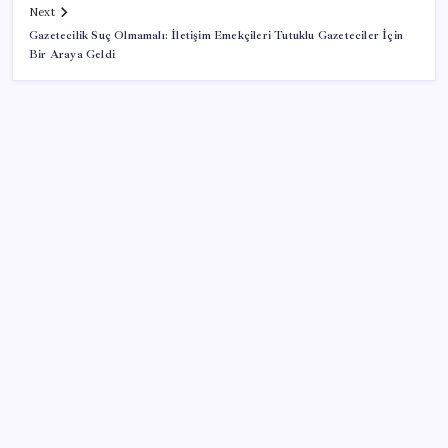
Next
Gazetecilik Suç Olmamalı: İletişim Emekçileri Tutuklu Gazeteciler İçin
Bir Araya Geldi
SON YAZILAR
Hazine nakit gerçekleşmeleri 395,7 milyar TL açık
verdi
500 tam puan almıştı… LGS birincisi Umut’un tercihi
belli oldu
Çıkarılabilir Bataryalı Telefonlar Geri Dönüyor