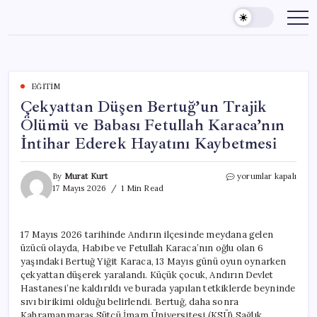
Skip
to
content
EĞITIM
Çekyattan Düşen Bertuğ’un Trajik
Ölümü ve Babası Fetullah Karaca’nın
İntihar Ederek Hayatını Kaybetmesi
Çekyattan
By
Murat Kurt
yorumlar kapalı
Düşen
17 Mayıs 2026
1 Min Read
Bertuğ’un
Trajik
Ölümü
17 Mayıs 2026 tarihinde Andırın ilçesinde meydana gelen
ve
üzücü olayda, Habibe ve Fetullah Karaca’nın oğlu olan 6
Babası
Fetullah
yaşındaki Bertuğ Yiğit Karaca, 13 Mayıs günü oyun oynarken
Karaca’nın
çekyattan düşerek yaralandı. Küçük çocuk, Andırın Devlet
İntihar
Hastanesi’ne kaldırıldı ve burada yapılan tetkiklerde beyninde
Ederek
sıvı birikimi olduğu belirlendi. Bertuğ, daha sonra
Hayatını
Kahramanmaraş Sütçü İmam Üniversitesi (KSÜ) Sağlık