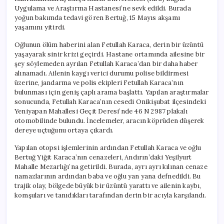
Kaybetmesi
Uygulama ve Araştırma Hastanesi’ne sevk edildi. Burada
için
yoğun bakımda tedavi gören Bertuğ, 15 Mayıs akşamı
yaşamını yitirdi.
Oğlunun ölüm haberini alan Fetullah Karaca, derin bir üzüntü
yaşayarak sinir krizi geçirdi. Hastane ortamında ailesine bir
şey söylemeden ayrılan Fetullah Karaca’dan bir daha haber
alınamadı. Ailenin kaygı verici durumu polise bildirmesi
üzerine, jandarma ve polis ekipleri Fetullah Karaca’nın
bulunması için geniş çaplı arama başlattı. Yapılan araştırmalar
sonucunda, Fetullah Karaca’nın cesedi Onikişubat ilçesindeki
Yeniyapan Mahallesi Geçit Deresi’nde 46 N 2987 plakalı
otomobilinde bulundu. İncelemeler, aracın köprüden düşerek
dereye uçtuğunu ortaya çıkardı.
Yapılan otopsi işlemlerinin ardından Fetullah Karaca ve oğlu
Bertuğ Yiğit Karaca’nın cenazeleri, Andırın’daki Yeşilyurt
Mahalle Mezarlığı’na getirildi. Burada, ayrı ayrı kılınan cenaze
namazlarının ardından baba ve oğlu yan yana defnedildi. Bu
trajik olay, bölgede büyük bir üzüntü yarattı ve ailenin kaybı,
komşuları ve tanıdıkları tarafından derin bir acıyla karşılandı.