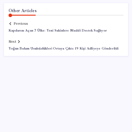
Other Articles
Previous
Kapılarını Açan 7 Ülke: Yeni Sakinlere Maddi Destek Sağlıyor
Next
Yoğun Bakım Usulsüzlükleri Ortaya Çıktı: 19 Kişi Adliyeye Gönderildi
SON YAZILAR
TBMM’de tartışma: AKP’nin çalışma takvimini