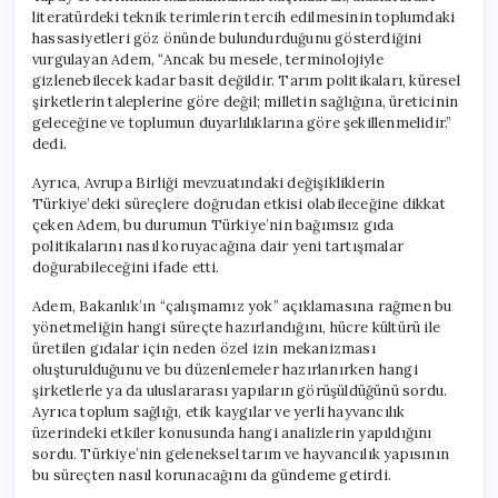
literatürdeki teknik terimlerin tercih edilmesinin toplumdaki
hassasiyetleri göz önünde bulundurduğunu gösterdiğini
vurgulayan Adem, “Ancak bu mesele, terminolojiyle
gizlenebilecek kadar basit değildir. Tarım politikaları, küresel
şirketlerin taleplerine göre değil; milletin sağlığına, üreticinin
geleceğine ve toplumun duyarlılıklarına göre şekillenmelidir.”
dedi.
Ayrıca, Avrupa Birliği mevzuatındaki değişikliklerin
Türkiye’deki süreçlere doğrudan etkisi olabileceğine dikkat
çeken Adem, bu durumun Türkiye’nin bağımsız gıda
politikalarını nasıl koruyacağına dair yeni tartışmalar
doğurabileceğini ifade etti.
Adem, Bakanlık’ın “çalışmamız yok” açıklamasına rağmen bu
yönetmeliğin hangi süreçte hazırlandığını, hücre kültürü ile
üretilen gıdalar için neden özel izin mekanizması
oluşturulduğunu ve bu düzenlemeler hazırlanırken hangi
şirketlerle ya da uluslararası yapıların görüşüldüğünü sordu.
Ayrıca toplum sağlığı, etik kaygılar ve yerli hayvancılık
üzerindeki etkiler konusunda hangi analizlerin yapıldığını
sordu. Türkiye’nin geleneksel tarım ve hayvancılık yapısının
bu süreçten nasıl korunacağını da gündeme getirdi.