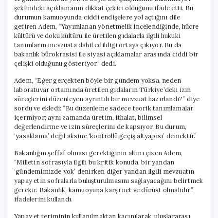
şeklindeki açıklamanın dikkat çekici olduğunu ifade etti. Bu
durumun kamuoyunda ciddi endişelere yol açtığını dile
getiren Adem, “Yayımlanan yönetmelik incelendiğinde, hücre
kültürü ve doku kültürü ile üretilen gıdalarla ilgili hukuki
tanımların mevzuata dahil edildiği ortaya çıkıyor. Bu da
bakanlık bürokrasisi ile siyasi açıklamalar arasında ciddi bir
çelişki olduğunu gösteriyor.” dedi.
Adem, “Eğer gerçekten böyle bir gündem yoksa, neden
laboratuvar ortamında üretilen gıdaların Türkiye’deki izin
süreçlerini düzenleyen ayrıntılı bir mevzuat hazırlandı?” diye
sordu ve ekledi: “Bu düzenleme sadece teorik tanımlamalar
içermiyor; aynı zamanda üretim, ithalat, bilimsel
değerlendirme ve izin süreçlerini de kapsıyor. Bu durum,
‘yasaklama’ değil aksine ‘kontrollü geçiş altyapısı’ demektir.”
Bakanlığın şeffaf olması gerektiğinin altını çizen Adem,
“Milletin sofrasıyla ilgili bu kritik konuda, bir yandan
‘gündemimizde yok’ denirken diğer yandan ilgili mevzuatın
yapay etin sofralarla buluşturulmasını sağlayacağını belirtmek
gerekir. Bakanlık, kamuoyuna karşı net ve dürüst olmalıdır.”
ifadelerini kullandı.
Yapay et teriminin kullanılmaktan kaçınılarak, uluslararası