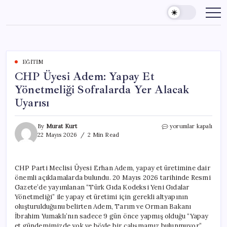
Skip
to
content
EĞITIM
CHP Üyesi Adem: Yapay Et
Yönetmeliği Sofralarda Yer Alacak
Uyarısı
CHP
By
Murat Kurt
yorumlar kapalı
Üyesi
22 Mayıs 2026
2 Min Read
Adem:
Yapay
Et
CHP Parti Meclisi Üyesi Erhan Adem, yapay et üretimine dair
Yönetmeliği
önemli açıklamalarda bulundu. 20 Mayıs 2026 tarihinde Resmi
Sofralarda
Yer
Gazete’de yayımlanan “Türk Gıda Kodeksi Yeni Gıdalar
Alacak
Yönetmeliği” ile yapay et üretimi için gerekli altyapının
Uyarısı
oluşturulduğunu belirten Adem, Tarım ve Orman Bakanı
için
İbrahim Yumaklı’nın sadece 9 gün önce yapmış olduğu “Yapay
et gündemimizde yok ve böyle bir çalışmamız bulunmuyor”