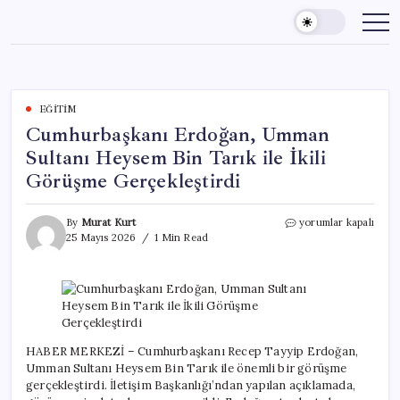
Skip
to
content
EĞITIM
Cumhurbaşkanı Erdoğan, Umman
Sultanı Heysem Bin Tarık ile İkili
Görüşme Gerçekleştirdi
Cumhurbaşkanı
By
Murat Kurt
yorumlar kapalı
Erdoğan,
25 Mayıs 2026
1 Min Read
Umman
Sultanı
Heysem
Bin
Tarık
ile
İkili
HABER MERKEZİ – Cumhurbaşkanı Recep Tayyip Erdoğan,
Görüşme
Umman Sultanı Heysem Bin Tarık ile önemli bir görüşme
Gerçekleştirdi
gerçekleştirdi. İletişim Başkanlığı’ndan yapılan açıklamada,
için