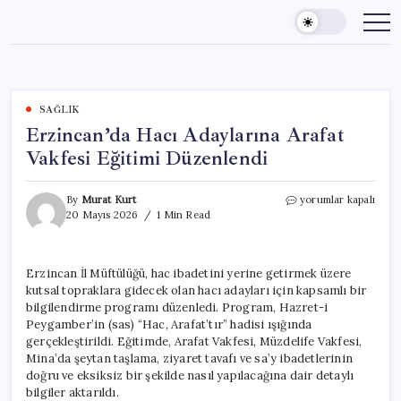
Skip
to
content
SAĞLIK
Erzincan’da Hacı Adaylarına Arafat
Vakfesi Eğitimi Düzenlendi
Erzincan’da
By
Murat Kurt
yorumlar kapalı
Hacı
20 Mayıs 2026
1 Min Read
Adaylarına
Arafat
Vakfesi
Erzincan İl Müftülüğü, hac ibadetini yerine getirmek üzere
Eğitimi
kutsal topraklara gidecek olan hacı adayları için kapsamlı bir
Düzenlendi
için
bilgilendirme programı düzenledi. Program, Hazret-i
Peygamber’in (sas) “Hac, Arafat’tır” hadisi ışığında
gerçekleştirildi. Eğitimde, Arafat Vakfesi, Müzdelife Vakfesi,
Mina’da şeytan taşlama, ziyaret tavafı ve sa’y ibadetlerinin
doğru ve eksiksiz bir şekilde nasıl yapılacağına dair detaylı
bilgiler aktarıldı.