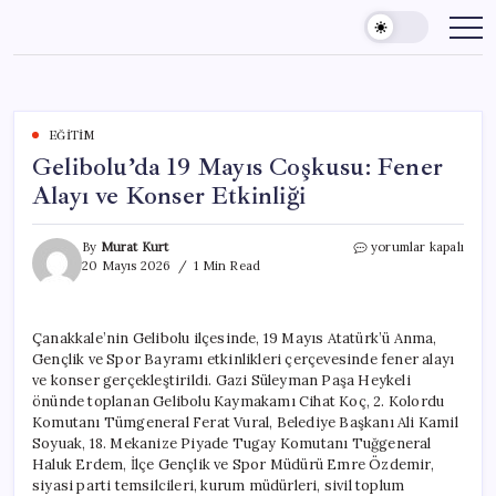
Skip
to
content
EĞITIM
Gelibolu’da 19 Mayıs Coşkusu: Fener
Alayı ve Konser Etkinliği
Gelibolu’da
By
Murat Kurt
yorumlar kapalı
19
20 Mayıs 2026
1 Min Read
Mayıs
Coşkusu:
Fener
Çanakkale’nin Gelibolu ilçesinde, 19 Mayıs Atatürk’ü Anma,
Alayı
Gençlik ve Spor Bayramı etkinlikleri çerçevesinde fener alayı
ve
Konser
ve konser gerçekleştirildi. Gazi Süleyman Paşa Heykeli
Etkinliği
önünde toplanan Gelibolu Kaymakamı Cihat Koç, 2. Kolordu
için
Komutanı Tümgeneral Ferat Vural, Belediye Başkanı Ali Kamil
Soyuak, 18. Mekanize Piyade Tugay Komutanı Tuğgeneral
Haluk Erdem, İlçe Gençlik ve Spor Müdürü Emre Özdemir,
siyasi parti temsilcileri, kurum müdürleri, sivil toplum