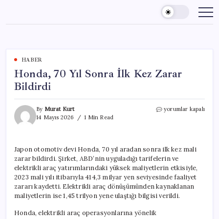
Skip
to
content
HABER
Honda, 70 Yıl Sonra İlk Kez Zarar
Bildirdi
Honda,
By
Murat Kurt
yorumlar kapalı
70
14 Mayıs 2026
1 Min Read
Yıl
Sonra
İlk
Japon otomotiv devi Honda, 70 yıl aradan sonra ilk kez mali
Kez
zarar bildirdi. Şirket, ABD’nin uyguladığı tarifelerin ve
Zarar
Bildirdi
elektrikli araç yatırımlarındaki yüksek maliyetlerin etkisiyle,
için
2023 mali yılı itibarıyla 414,3 milyar yen seviyesinde faaliyet
zararı kaydetti. Elektrikli araç dönüşümünden kaynaklanan
maliyetlerin ise 1,45 trilyon yene ulaştığı bilgisi verildi.
Honda, elektrikli araç operasyonlarına yönelik