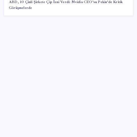
ABD, 10 Çinli Şirkete Çip İzni Verdi: Nvidia CEO’su Pekin’de Kritik
Görüşmelerde
SON YAZILAR
25 yıl önce üretmeye başladı, şimdi siparişlere
yetişemiyor
Yunanistan’da Atina yakınlarında tehlikeli yangın: Bir
yerleşim yeri tahliye edildi
Altın fiyatları haftaya düşüşle başladı: Gram, çeyrek
ve Cumhuriyet altını bugün ne kadar oldu? Güncel
altın fiyatları 10 Ağustos 2026 Pazartesi…