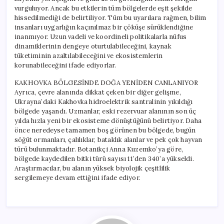
vurguluyor. Ancak bu etkilerin tüm bölgelerde eşit şekilde
hissedilmediği de belirtiliyor. Tüm bu uyarılara rağmen, bilim
insanları uygarlığın kaçınılmaz bir çöküşe sürüklendiğine
inanmıyor. Uzun vadeli ve koordineli politikalarla nüfus
dinamiklerinin dengeye oturtulabileceğini, kaynak
tüketiminin azaltılabileceğini ve ekosistemlerin
korunabileceğini ifade ediyorlar.
KAKHOVKA BÖLGESİNDE DOĞA YENİDEN CANLANIYOR
Ayrıca, çevre alanında dikkat çeken bir diğer gelişme,
Ukrayna’daki Kakhovka hidroelektrik santralinin yıkıldığı
bölgede yaşandı. Uzmanlar, eski rezervuar alanının son üç
yılda hızla yeni bir ekosisteme dönüştüğünü belirtiyor. Daha
önce neredeyse tamamen boş görünen bu bölgede, bugün
söğüt ormanları, çalılıklar, bataklık alanlar ve pek çok hayvan
türü bulunmaktadır. Botanikçi Anna Kuzemko’ya göre,
bölgede kaydedilen bitki türü sayısı 11’den 340’a yükseldi.
Araştırmacılar, bu alanın yüksek biyolojik çeşitlilik
sergilemeye devam ettiğini ifade ediyor.