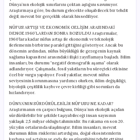
Dünya’nın ekolojik sınırlarını çoktan aştığını savunuyor.
Araştırmaya göre, bu durum gelecekte oluşabilecek bir tehdit
değil; mevcut bir gerçeklik olarak hissediliyor.
NÜFUS ARTIŞI VE EKONOMİK GELİŞİM ARASINDAKİ
DENGE 1960’LARDAN SONRA BOZULDU Araştırmalar,
1960’lara kadar nüfus artışı ile ekonomik ve teknolojik
ilerlemenin birbirine paralel gittiğini gösteriyor. Ancak bu
dönemin ardından, nüfus büyüklüğü ile gezegenin kaynak
sağlama kapasitesi arasındaki ilişki zayıflamaya başladı. Bilim
insanları, bu durumu “negatif demografik aşama” olarak
adlandırıyor. Çalışmada, fosil yakıtların bu süreçteki etkisine
özel bir vurgu yapılıyor. Fosil yakıtlar, mevcut nüfus
seviyesinin korunmasına yardımcı olurken, iklim değişikliği,
biyolojik çeşitlilik kaybı ve çevre kirliliği gibi sorunları da
hızlandırıyor.
DÜNYA’NIN SÜRDÜRÜLEBİLİR NÜFUSU NE KADAR?
Araştırmanın en çarpıcı bulgusu, Dünya’nın ekolojik açıdan
sürdürülebilir bir şekilde taşıyabileceği insan sayısının
yaklaşık 2,5 milyar olduğu tahminidir. Bu rakama en son 20.
yüzyılın ortalarında ulaşılmıştır. Bilim insanları, mevcut
durumun iklim risklerini artırdığını, doğal ekosistemlerin
kaybına yol açtığını ve gıda ile su güvenliğini tehdit ettiğini