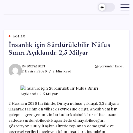
Skip
to
content
EĞITIM
İnsanlık için Sürdürülebilir Nüfus
Sınırı Açıklandı: 2,5 Milyar
İnsanlık
By
Murat Kurt
yorumlar kapalı
için
2 Haziran 2026
2 Min Read
Sürdürülebilir
Nüfus
Sınırı
Açıklandı:
2,5
Milyar
2 Haziran 2026 tarihinde, Dünya nüfusu yaklaşık 8,3 milyara
için
ulaşarak tarihin en yüksek seviyesine erişti. Ancak yeni bir
çalışma, gezegenimizin bu kadar kalabalık bir nüfusu uzun
vadede sürdürebilecek kapasitede olmayabileceğini
gösteriyor. 200 yılı aşkın sürede toplanan demografik ve
çevresel verileri inceleyen bilim insanları, insanlığın