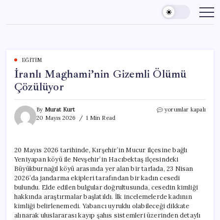
Skip
to
content
EĞITIM
İranlı Maghami’nin Gizemli Ölümü
Çözülüyor
İranlı
By
Murat Kurt
yorumlar kapalı
Maghami’nin
20 Mayıs 2026
1 Min Read
Gizemli
Ölümü
Çözülüyor
20 Mayıs 2026 tarihinde, Kırşehir’in Mucur ilçesine bağlı
için
Yeniyapan köyü ile Nevşehir’in Hacıbektaş ilçesindeki
Büyükburnağıl köyü arasında yer alan bir tarlada, 23 Nisan
2026’da jandarma ekipleri tarafından bir kadın cesedi
bulundu. Elde edilen bulgular doğrultusunda, cesedin kimliği
hakkında araştırmalar başlatıldı. İlk incelemelerde kadının
kimliği belirlenemedi. Yabancı uyruklu olabileceği dikkate
alınarak uluslararası kayıp şahıs sistemleri üzerinden detaylı