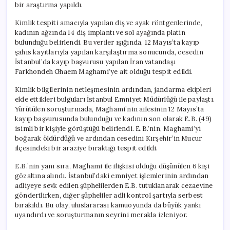
bir araştırma yapıldı.
Kimlik tespiti amacıyla yapılan diş ve ayak röntgenlerinde,
kadının ağzında 14 diş implantı ve sol ayağında platin
bulunduğu belirlendi. Bu veriler ışığında, 12 Mayıs’ta kayıp
şahıs kayıtlarıyla yapılan karşılaştırma sonucunda, cesedin
İstanbul’da kayıp başvurusu yapılan İran vatandaşı
Farkhondeh Ghaem Maghami’ye ait olduğu tespit edildi.
Kimlik bilgilerinin netleşmesinin ardından, jandarma ekipleri
elde ettikleri bulguları İstanbul Emniyet Müdürlüğü ile paylaştı.
Yürütülen soruşturmada, Maghami’nin ailesinin 12 Mayıs’ta
kayıp başvurusunda bulunduğu ve kadının son olarak E.B. (49)
isimli bir kişiyle görüştüğü belirlendi. E.B.’nin, Maghami’yi
boğarak öldürdüğü ve ardından cesedini Kırşehir’in Mucur
ilçesindeki bir araziye bıraktığı tespit edildi.
E.B.’nin yanı sıra, Maghami ile ilişkisi olduğu düşünülen 6 kişi
gözaltına alındı. İstanbul’daki emniyet işlemlerinin ardından
adliyeye sevk edilen şüphelilerden E.B. tutuklanarak cezaevine
gönderilirken, diğer şüpheliler adli kontrol şartıyla serbest
bırakıldı. Bu olay, uluslararası kamuoyunda da büyük yankı
uyandırdı ve soruşturmanın seyrini merakla izleniyor.