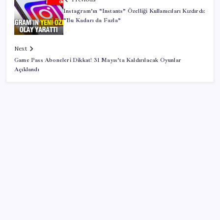
Instagram’ın “Instants” Özelliği Kullanıcıları Kızdırdı:
“Bu Kadarı da Fazla”
Next
Game Pass Aboneleri Dikkat! 31 Mayıs’ta Kaldırılacak Oyunlar
Açıklandı
SON YAZILAR
OpenAI’ın İlk Cihazı için Fiyat ve Tasarım Belli Oldu
ChatGPT Artık Adobe Araçlarıyla İçerik Üretebiliyor: