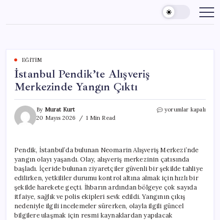
Skip
to
content
EĞITIM
İstanbul Pendik’te Alışveriş
Merkezinde Yangın Çıktı
İstanbul
By
Murat Kurt
yorumlar kapalı
Pendik’te
20 Mayıs 2026
1 Min Read
Alışveriş
Merkezinde
Yangın
Pendik, İstanbul’da bulunan Neomarin Alışveriş Merkezi’nde
Çıktı
yangın olayı yaşandı. Olay, alışveriş merkezinin çatısında
için
başladı. İçeride bulunan ziyaretçiler güvenli bir şekilde tahliye
edilirken, yetkililer durumu kontrol altına almak için hızlı bir
şekilde harekete geçti. İhbarın ardından bölgeye çok sayıda
itfaiye, sağlık ve polis ekipleri sevk edildi. Yangının çıkış
nedeniyle ilgili incelemeler sürerken, olayla ilgili güncel
bilgilere ulaşmak için resmi kaynaklardan yapılacak