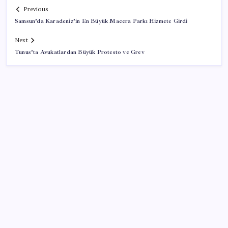
Previous
Samsun’da Karadeniz’in En Büyük Macera Parkı Hizmete Girdi
Next
Tunus’ta Avukatlardan Büyük Protesto ve Grev
SON YAZILAR
TBMM’de tartışma: AKP’nin çalışma takvimini
uzatmaya yönelik grup önerisi kabul edildi
ASELSAN’dan Kritik Başarı: Yerli ve Milli Kızılötesi
Dedektörler