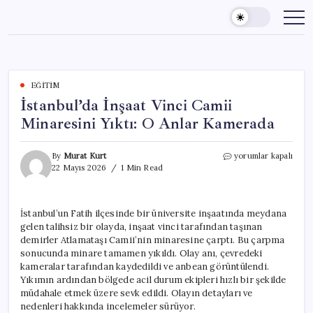
Skip
to
content
EĞITIM
İstanbul’da İnşaat Vinci Camii
Minaresini Yıktı: O Anlar Kamerada
İstanbul’da
By
Murat Kurt
yorumlar kapalı
İnşaat
22 Mayıs 2026
1 Min Read
Vinci
Camii
Minaresini
İstanbul’un Fatih ilçesinde bir üniversite inşaatında meydana
Yıktı:
gelen talihsiz bir olayda, inşaat vinci tarafından taşınan
O
Anlar
demirler Atlamataşı Camii’nin minaresine çarptı. Bu çarpma
Kamerada
sonucunda minare tamamen yıkıldı. Olay anı, çevredeki
için
kameralar tarafından kaydedildi ve anbean görüntülendi.
Yıkımın ardından bölgede acil durum ekipleri hızlı bir şekilde
müdahale etmek üzere sevk edildi. Olayın detayları ve
nedenleri hakkında incelemeler sürüyor.