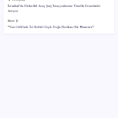
İstanbul’da Elektrikli Araç Şarj İstasyonlarına Yönelik Denetimler
Artıyor
Next
“Van Gölü’nde İci Kefali Göçü: Doğa Harikası Bir Manzara”
SON YAZILAR
Ev ve arsa alıp satacaklar dikkat! Bu kritik adımı
atlayan satış yapamayacak
TBMM’de tartışma: AKP’nin çalışma takvimini
uzatmaya yönelik grup önerisi kabul edildi