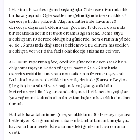
1 Haziran Pazartesi günü başlangıçta 21 derece civarında ılık
bir hava yaşandı. Öğle saatlerine gelindiğinde ise sıcaklık 27
dereceye kadar yükseldi. Akşam saatlerinde havanın 20
dereceye düşmesi beklenirken, gece ise 18 derece civarında
bir sıcaklıkla serin bir uyku ortamı sağlanacak. Deniz suyu
sıcaklığının 19 derece olduğu bu günlerde, nem oranının yüzde
45 ile 75 arasında değişmesi bekleniyor. Bu durum, hissedilen
sıcaklığın yer yer daha fazla olabileceği anlamına geliyor.
AKOM’un raporuna göre, özellikle güneyden esen sıcak hava
dalgasını taşıyan Lodos rüzgarı, saatte 5 ila 25 km hızla
eserek sıcaklıkları mevsim normallerinin üzerine taşıyacak.
Bu hafta boyunca, özellikle kuzey ilçelerinde (Sarıyer, Beykoz,
Şile gibi) kısa süreli yerel sağanak yağışlar görülebilir.
Metrekareye 1 ila 2 kg arasında düşmesi beklenen bu yağışlar,
‘yaz yağmuru’ tadında olsa da, vatandaşların hazırlıklı olmaları
önemli.
Haftalık hava tahminine göre, sıcaklıkların 30 dereceyi aşması
bekleniyor. Salı gününden itibaren İstanbul tam anlamıyla yaz
havasına bürünecek. İşte önümüzdeki günlerin hava durumu
özeti: