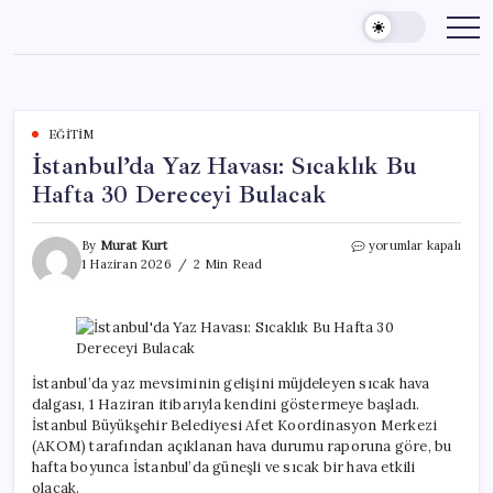
Skip
to
content
EĞITIM
İstanbul’da Yaz Havası: Sıcaklık Bu
Hafta 30 Dereceyi Bulacak
İstanbul’da
By
Murat Kurt
yorumlar kapalı
Yaz
1 Haziran 2026
2 Min Read
Havası:
Sıcaklık
Bu
Hafta
30
Dereceyi
İstanbul’da yaz mevsiminin gelişini müjdeleyen sıcak hava
Bulacak
dalgası, 1 Haziran itibarıyla kendini göstermeye başladı.
için
İstanbul Büyükşehir Belediyesi Afet Koordinasyon Merkezi
(AKOM) tarafından açıklanan hava durumu raporuna göre, bu
hafta boyunca İstanbul’da güneşli ve sıcak bir hava etkili
olacak.