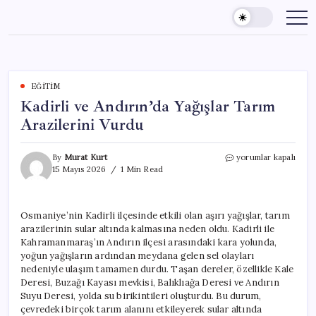
Skip
to
content
EĞITIM
Kadirli ve Andırın’da Yağışlar Tarım
Arazilerini Vurdu
Kadirli
By
Murat Kurt
yorumlar kapalı
ve
15 Mayıs 2026
1 Min Read
Andırın’da
Yağışlar
Tarım
Osmaniye’nin Kadirli ilçesinde etkili olan aşırı yağışlar, tarım
Arazilerini
arazilerinin sular altında kalmasına neden oldu. Kadirli ile
Vurdu
için
Kahramanmaraş’ın Andırın ilçesi arasındaki kara yolunda,
yoğun yağışların ardından meydana gelen sel olayları
nedeniyle ulaşım tamamen durdu. Taşan dereler, özellikle Kale
Deresi, Buzağı Kayası mevkisi, Balıklıağa Deresi ve Andırın
Suyu Deresi, yolda su birikintileri oluşturdu. Bu durum,
çevredeki birçok tarım alanını etkileyerek sular altında