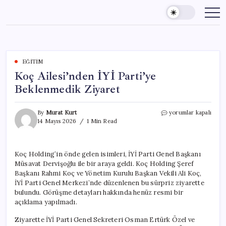
Skip
to
content
EĞITIM
Koç Ailesi’nden İYİ Parti’ye
Beklenmedik Ziyaret
Koç
By
Murat Kurt
yorumlar kapalı
Ailesi’nden
14 Mayıs 2026
1 Min Read
İYİ
Parti’ye
Beklenmedik
Koç Holding’in önde gelen isimleri, İYİ Parti Genel Başkanı
Ziyaret
Müsavat Dervişoğlu ile bir araya geldi. Koç Holding Şeref
için
Başkanı Rahmi Koç ve Yönetim Kurulu Başkan Vekili Ali Koç,
İYİ Parti Genel Merkezi’nde düzenlenen bu sürpriz ziyarette
bulundu. Görüşme detayları hakkında henüz resmi bir
açıklama yapılmadı.
Ziyarette İYİ Parti Genel Sekreteri Osman Ertürk Özel ve