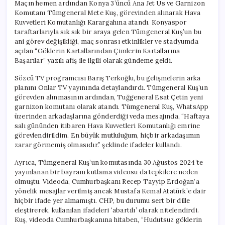
Maçın hemen ardından Konya 3’üncü Ana Jet Üs ve Garnizon
Komutanı Tümgeneral Mete Kuş, görevinden alınarak Hava
Kuvvetleri Komutanlığı Karargahına atandı. Konyaspor
taraftarlarıyla sık sık bir araya gelen Tümgeneral Kuş’un bu
ani görev değişikliği, maç sonrası etkinlikler ve stadyumda
açılan “Göklerin Kartallarından Çimlerin Kartallarına
Başarılar” yazılı afiş ile ilgili olarak gündeme geldi.
Sözcü TV programcısı Barış Terkoğlu, bu gelişmelerin arka
planını Onlar TV yayınında detaylandırdı. Tümgeneral Kuş’un
görevden alınmasının ardından, Tuğgeneral Esat Çetin yeni
garnizon komutanı olarak atandı. Tümgeneral Kuş, WhatsApp
üzerinden arkadaşlarına gönderdiği veda mesajında, “Haftaya
salı gününden itibaren Hava Kuvvetleri Komutanlığı emrine
görevlendirildim. En büyük mutluluğum, hiçbir arkadaşımın
zarar görmemiş olmasıdır.” şeklinde ifadeler kullandı.
Ayrıca, Tümgeneral Kuş’un komutasında 30 Ağustos 2024’te
yayınlanan bir bayram kutlama videosu da tepkilere neden
olmuştu. Videoda, Cumhurbaşkanı Recep Tayyip Erdoğan’a
yönelik mesajlar verilmiş ancak Mustafa Kemal Atatürk’e dair
hiçbir ifade yer almamıştı. CHP, bu durumu sert bir dille
eleştirerek, kullanılan ifadeleri ‘abartılı’ olarak nitelendirdi.
Kuş, videoda Cumhurbaşkanına hitaben, “Hudutsuz göklerin