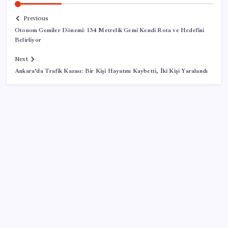
Previous
Otonom Gemiler Dönemi: 134 Metrelik Gemi Kendi Rota ve Hedefini
Belirliyor
Next
Ankara’da Trafik Kazası: Bir Kişi Hayatını Kaybetti, İki Kişi Yaralandı
SON YAZILAR
ABD’li dev şirket resmen Türkiye’den çekildi
Banksy’nin Sanatı Vergi Mükelleflerine 150 Bin