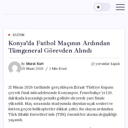
Skip
to
content
EĞITIM
Konya’da Futbol Maçının Ardından
Tümgeneral Görevden Alındı
Konya’da
By
Murat Kurt
yorumlar kapalı
Futbol
29 Nisan 2026
1 Min Read
Maçının
Ardından
Tümgeneral
21 Nisan 2026 tarihinde gerçekleşen Ziraat Türkiye Kupası
Görevden
çeyrek final mücadelesinde Konyaspor, Fenerbahçe’yi 120.
Alındı
için
dakikada kazandığı penaltı golüyle eleyerek yarı finale
yükseldi. Maç sırasında stadyumda duyulan uçak sesleri ve
üstten geçen helikopterler dikkat çekti. Bu olayın ardından
Türk Silahlı Kuvvetleri’nde (TSK) önemli bir atama değişikliği
yaşandı.