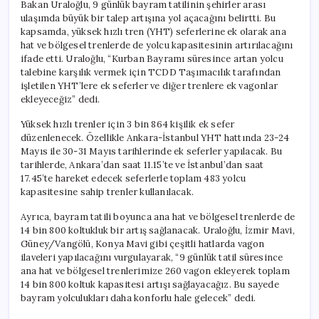
Bakan Uraloğlu, 9 günlük bayram tatilinin şehirler arası
ulaşımda büyük bir talep artışına yol açacağını belirtti. Bu
kapsamda, yüksek hızlı tren (YHT) seferlerine ek olarak ana
hat ve bölgesel trenlerde de yolcu kapasitesinin artırılacağını
ifade etti. Uraloğlu, “Kurban Bayramı süresince artan yolcu
talebine karşılık vermek için TCDD Taşımacılık tarafından
işletilen YHT’lere ek seferler ve diğer trenlere ek vagonlar
ekleyeceğiz” dedi.
Yüksek hızlı trenler için 3 bin 864 kişilik ek sefer
düzenlenecek. Özellikle Ankara-İstanbul YHT hattında 23-24
Mayıs ile 30-31 Mayıs tarihlerinde ek seferler yapılacak. Bu
tarihlerde, Ankara’dan saat 11.15’te ve İstanbul’dan saat
17.45’te hareket edecek seferlerle toplam 483 yolcu
kapasitesine sahip trenler kullanılacak.
Ayrıca, bayram tatili boyunca ana hat ve bölgesel trenlerde de
14 bin 800 koltukluk bir artış sağlanacak. Uraloğlu, İzmir Mavi,
Güney/Vangölü, Konya Mavi gibi çeşitli hatlarda vagon
ilaveleri yapılacağını vurgulayarak, “9 günlük tatil süresince
ana hat ve bölgesel trenlerimize 260 vagon ekleyerek toplam
14 bin 800 koltuk kapasitesi artışı sağlayacağız. Bu sayede
bayram yolculukları daha konforlu hale gelecek” dedi.