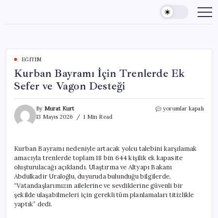
Skip
to
content
EĞITIM
Kurban Bayramı İçin Trenlerde Ek
Sefer ve Vagon Desteği
Kurban
By
Murat Kurt
yorumlar kapalı
Bayramı
13 Mayıs 2026
1 Min Read
İçin
Trenlerde
Ek
Kurban Bayramı nedeniyle artacak yolcu talebini karşılamak
Sefer
amacıyla trenlerde toplam 18 bin 644 kişilik ek kapasite
ve
Vagon
oluşturulacağı açıklandı. Ulaştırma ve Altyapı Bakanı
Desteği
Abdulkadir Uraloğlu, duyuruda bulunduğu bilgilerde,
için
“Vatandaşlarımızın ailelerine ve sevdiklerine güvenli bir
şekilde ulaşabilmeleri için gerekli tüm planlamaları titizlikle
yaptık” dedi.