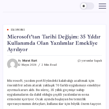
Skip
to
content
EKONOMI
Microsoft’tan Tarihi Değişim: 35 Yıldır
Kullanımda Olan Yazılımlar Emekliye
Ayrılıyor
Microsoft’tan
By
Murat Kurt
yorumlar kapalı
Tarihi
12 Mayıs 2026
2 Min Read
Değişim:
35
Yıldır
Microsoft, yazılım portföyündeki kalabalığı azaltmak için
Kullanımda
önemli bir adım atarak yaklaşık 70 farklı uygulamayı emekliye
Olan
Yazılımlar
ayırma kararı aldı. Bu süreç, 35 yıllık geçmişe sahip
Emekliye
uygulamaların da dahil olduğu çeşitli yazılımların sona
Ayrılıyor
ermesini içeriyor. Ocak ayında başlayan bu temizlik
için
operasyonunun detayları, kullanıcılar için büyük önem taşıyor.