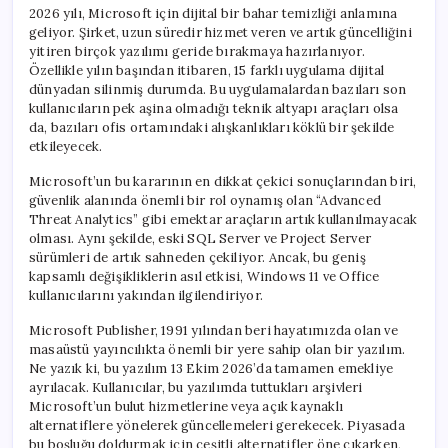
2026 yılı, Microsoft için dijital bir bahar temizliği anlamına
geliyor. Şirket, uzun süredir hizmet veren ve artık güncelliğini
yitiren birçok yazılımı geride bırakmaya hazırlanıyor.
Özellikle yılın başından itibaren, 15 farklı uygulama dijital
dünyadan silinmiş durumda. Bu uygulamalardan bazıları son
kullanıcıların pek aşina olmadığı teknik altyapı araçları olsa
da, bazıları ofis ortamındaki alışkanlıkları köklü bir şekilde
etkileyecek.
Microsoft’un bu kararının en dikkat çekici sonuçlarından biri,
güvenlik alanında önemli bir rol oynamış olan “Advanced
Threat Analytics” gibi emektar araçların artık kullanılmayacak
olması. Aynı şekilde, eski SQL Server ve Project Server
sürümleri de artık sahneden çekiliyor. Ancak, bu geniş
kapsamlı değişikliklerin asıl etkisi, Windows 11 ve Office
kullanıcılarını yakından ilgilendiriyor.
Microsoft Publisher, 1991 yılından beri hayatımızda olan ve
masaüstü yayıncılıkta önemli bir yere sahip olan bir yazılım.
Ne yazık ki, bu yazılım 13 Ekim 2026’da tamamen emekliye
ayrılacak. Kullanıcılar, bu yazılımda tuttukları arşivleri
Microsoft’un bulut hizmetlerine veya açık kaynaklı
alternatiflere yönelerek güncellemeleri gerekecek. Piyasada
bu boşluğu doldurmak için çeşitli alternatifler öne çıkarken,