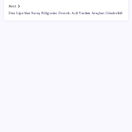
Next
Dua Lipa’dan Savaş Bölgesine Destek: Acil Yardım Araçları Gönderildi
SON YAZILAR
Hazine nakit gerçekleşmeleri 395,7 milyar TL açık
verdi
500 tam puan almıştı… LGS birincisi Umut’un tercihi
belli oldu
Çıkarılabilir Bataryalı Telefonlar Geri Dönüyor
Çin’in altın alımında üç yılın rekoru