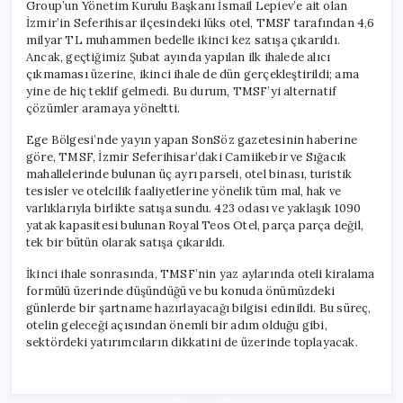
Group’un Yönetim Kurulu Başkanı İsmail Lepiev’e ait olan
İzmir’in Seferihisar ilçesindeki lüks otel, TMSF tarafından 4,6
milyar TL muhammen bedelle ikinci kez satışa çıkarıldı.
Ancak, geçtiğimiz Şubat ayında yapılan ilk ihalede alıcı
çıkmaması üzerine, ikinci ihale de dün gerçekleştirildi; ama
yine de hiç teklif gelmedi. Bu durum, TMSF’yi alternatif
çözümler aramaya yöneltti.
Ege Bölgesi’nde yayın yapan SonSöz gazetesinin haberine
göre, TMSF, İzmir Seferihisar’daki Camiikebir ve Sığacık
mahallelerinde bulunan üç ayrı parseli, otel binası, turistik
tesisler ve otelcilik faaliyetlerine yönelik tüm mal, hak ve
varlıklarıyla birlikte satışa sundu. 423 odası ve yaklaşık 1090
yatak kapasitesi bulunan Royal Teos Otel, parça parça değil,
tek bir bütün olarak satışa çıkarıldı.
İkinci ihale sonrasında, TMSF’nin yaz aylarında oteli kiralama
formülü üzerinde düşündüğü ve bu konuda önümüzdeki
günlerde bir şartname hazırlayacağı bilgisi edinildi. Bu süreç,
otelin geleceği açısından önemli bir adım olduğu gibi,
sektördeki yatırımcıların dikkatini de üzerinde toplayacak.