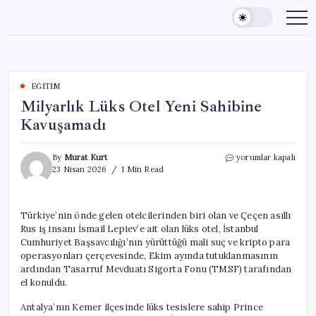
Skip
to
content
EĞITIM
Milyarlık Lüks Otel Yeni Sahibine
Kavuşamadı
Milyarlık
By
Murat Kurt
yorumlar kapalı
Lüks
23 Nisan 2026
1 Min Read
Otel
Yeni
Sahibine
Türkiye’nin önde gelen otelcilerinden biri olan ve Çeçen asıllı
Kavuşamadı
Rus iş insanı İsmail Lepiev’e ait olan lüks otel, İstanbul
için
Cumhuriyet Başsavcılığı’nın yürüttüğü mali suç ve kripto para
operasyonları çerçevesinde, Ekim ayında tutuklanmasının
ardından Tasarruf Mevduatı Sigorta Fonu (TMSF) tarafından
el konuldu.
Antalya’nın Kemer ilçesinde lüks tesislere sahip Prince