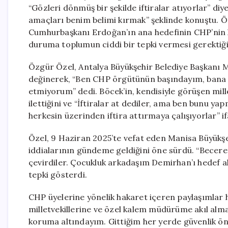
“Gözleri dönmüş bir şekilde iftiralar atıyorlar” diy
amaçları benim belimi kırmak” şeklinde konuştu. Ö
Cumhurbaşkanı Erdoğan’ın ana hedefinin CHP’nin k
duruma toplumun ciddi bir tepki vermesi gerektiği
Özgür Özel, Antalya Büyükşehir Belediye Başkanı Mu
değinerek, “Ben CHP örgütünün başındayım, bana ya
etmiyorum” dedi. Böcek’in, kendisiyle görüşen mill
ilettiğini ve “İftiralar at dediler, ama ben bunu ya
herkesin üzerinden iftira attırmaya çalışıyorlar” if
Özel, 9 Haziran 2025’te vefat eden Manisa Büyükşeh
iddialarının gündeme geldiğini öne sürdü. “Becerem
çevirdiler. Çocukluk arkadaşım Demirhan’ı hedef al
tepki gösterdi.
CHP üyelerine yönelik hakaret içeren paylaşımlar 
milletvekillerine ve özel kalem müdürüme akıl almaz
koruma altındayım. Gittiğim her yerde güvenlik önl