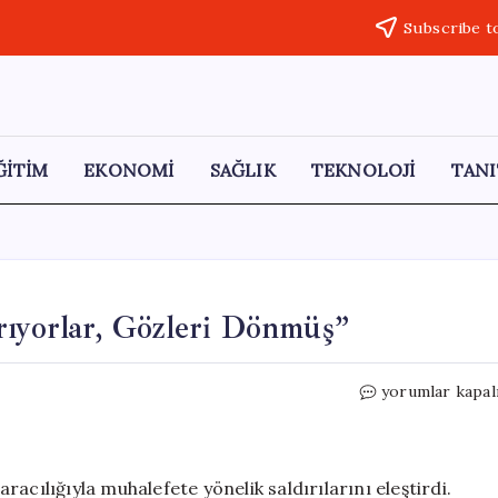
Subscribe t
ĞİTİM
EKONOMİ
SAĞLIK
TEKNOLOJİ
TANI
rıyorlar, Gözleri Dönmüş”
Özgür
yorumlar kapal
Özel:
“Yakınlarıma
Saldırıyorlar,
Gözleri
acılığıyla muhalefete yönelik saldırılarını eleştirdi.