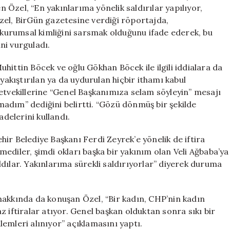
Dönmüş”
en Özel, “En yakınlarıma yönelik saldırılar yapılıyor,
için
zel, BirGün gazetesine verdiği röportajda,
urumsal kimliğini sarsmak olduğunu ifade ederek, bu
ni vurguladı.
hittin Böcek ve oğlu Gökhan Böcek ile ilgili iddialara da
kıştırılan ya da uydurulan hiçbir ithamı kabul
etvekillerine “Genel Başkanımıza selam söyleyin” mesajı
pmadım” dediğini belirtti. “Gözü dönmüş bir şekilde
adelerini kullandı.
ir Belediye Başkanı Ferdi Zeyrek’e yönelik de iftira
ediler, şimdi okları başka bir yakınım olan Veli Ağbaba’ya
dılar. Yakınlarıma sürekli saldırıyorlar” diyerek duruma
hakkında da konuşan Özel, “Bir kadın, CHP’nin kadın
 iftiralar atıyor. Genel başkan olduktan sonra sıkı bir
emleri alınıyor” açıklamasını yaptı.