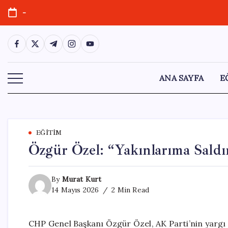
Skip
-
to
content
https://www.facebook.com/
https://twitter.com/
https://t.me/
https://www.instagram.com/
https://youtube.com/
ANA SAYFA
E
EĞITIM
Özgür Özel: “Yakınlarıma Saldı
By
Murat Kurt
14 Mayıs 2026
2 Min Read
CHP Genel Başkanı Özgür Özel, AK Parti’nin yargı ar