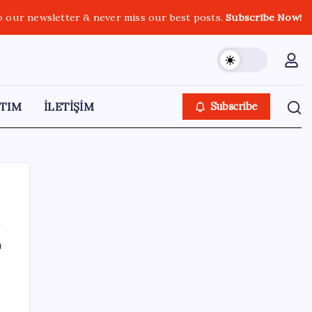
o our newsletter & never miss our best posts.
Subscribe Now!
TIM
İLETİŞİM
Subscribe
ı
SON YAZILAR
Çıkarılabilir Bataryalı Telefonlar Geri
Dönüyor