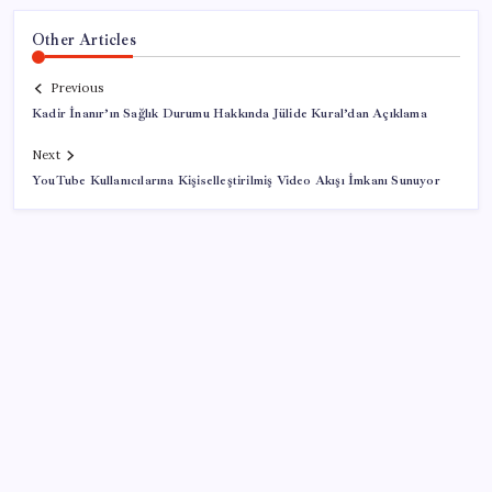
Other Articles
Previous
Kadir İnanır’ın Sağlık Durumu Hakkında Jülide Kural’dan Açıklama
Next
YouTube Kullanıcılarına Kişiselleştirilmiş Video Akışı İmkanı Sunuyor
SON YAZILAR
Emekli maaş farkı hesaplarına yatıyor: Herkes aynı