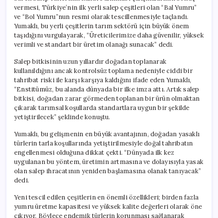
vermesi, Türkiye’nin ilk yerli salep çeşitleri olan “Bal Yumru”
ve “Bol Yumru”nun resmi olarak tescillenmesiyle taçlandı.
Yumaklı, bu yerli çeşitlerin tarım sektörü için büyük önem
taşıdığını vurgulayarak, “Üreticilerimize daha güvenilir, yüksek
verimli ve standart bir üretim olanağı sunacak” dedi.
Salep bitkisinin uzun yıllardır doğadan toplanarak
kullanıldığını ancak kontrolsüz toplama nedeniyle ciddi bir
tahribat riski ile karşı karşıya kaldığını ifade eden Yumaklı,
“Enstitümüz, bu alanda dünyada bir ilke imza attı. Artık salep
bitkisi, doğadan zarar görmeden toplanan bir ürün olmaktan
çıkarak tarımsal koşullarda standartlara uygun bir şekilde
yetiştirilecek” şeklinde konuştu.
Yumaklı, bu gelişmenin en büyük avantajının, doğadan yasaklı
türlerin tarla koşullarında yetiştirilmesiyle doğal tahribatın
engellenmesi olduğuna dikkat çekti. “Dünyada ilk kez
uygulanan bu yöntem, üretimin artmasına ve dolayısıyla yasak
olan salep ihracatının yeniden başlamasına olanak tanıyacak”
dedi.
Yeni tescil edilen çeşitlerin en önemli özellikleri; birden fazla
yumru üretme kapasitesi ve yüksek kalite değerleri olarak öne
çıkıyor. Böylece endemik türlerin korunması sağlanarak