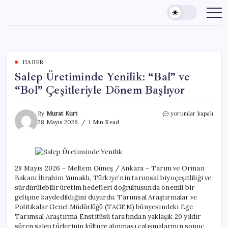
Skip
to
content
HABER
Salep Üretiminde Yenilik: “Bal” ve
“Bol” Çeşitleriyle Dönem Başlıyor
Salep
By
Murat Kurt
yorumlar kapalı
Üretiminde
28 Mayıs 2026
1 Min Read
Yenilik:
“Bal”
ve
“Bol”
Çeşitleriyle
28 Mayıs 2026 – Meltem Güneş / Ankara – Tarım ve Orman
Dönem
Bakanı İbrahim Yumaklı, Türkiye’nin tarımsal biyoçeşitliliği ve
Başlıyor
sürdürülebilir üretim hedefleri doğrultusunda önemli bir
için
gelişme kaydedildiğini duyurdu. Tarımsal Araştırmalar ve
Politikalar Genel Müdürlüğü (TAGEM) bünyesindeki Ege
Tarımsal Araştırma Enstitüsü tarafından yaklaşık 20 yıldır
süren salep türlerinin kültüre alınması çalışmalarının sonuç