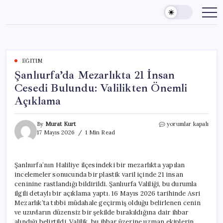
Skip
to
content
EĞITIM
Şanlıurfa’da Mezarlıkta 21 İnsan
Cesedi Bulundu: Valilikten Önemli
Açıklama
Şanlıurfa’da
By
Murat Kurt
yorumlar kapalı
Mezarlıkta
17 Mayıs 2026
1 Min Read
21
İnsan
Cesedi
Şanlıurfa’nın Haliliye ilçesindeki bir mezarlıkta yapılan
Bulundu:
incelemeler sonucunda bir plastik varil içinde 21 insan
Valilikten
Önemli
ceninine rastlandığı bildirildi. Şanlıurfa Valiliği, bu durumla
Açıklama
ilgili detaylı bir açıklama yaptı. 16 Mayıs 2026 tarihinde Asri
için
Mezarlık’ta tıbbi müdahale geçirmiş olduğu belirlenen cenin
ve uzuvların düzensiz bir şekilde bırakıldığına dair ihbar
alındığı belirtildi. Valilik, bu ihbar üzerine uzman ekiplerin