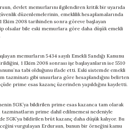
Yeni
n, devlet memurlarını ilgilendiren kritik bir uyarıda
Memurlar
üvenlik düzenlemelerinin, emeklilik hesaplamalarında
Emekli
n, 1 Ekim 2008 tarihinden sonra göreve başlayan
Maaşında
p olsalar bile eski memurlara göre daha düşük emekli
Büyük
.
Kayıplarla
Karşılaşabilir
için
aşlayan memurların 5434 sayılı Emekli Sandığı Kanunu
diğini, 1 Ekim 2008 sonrası işe başlayanların ise 5510
Kanunu’na tabi olduğunu ifade etti. Eski sistemde emekli
 tazminatı gibi unsurlara göre hesaplandığını belirten
çüde prime esas kazanç üzerinden yapıldığını kaydetti.
nin SGK’ya bildirilen prime esas kazanca tam olarak
 tazminatların prime dahil edilmemesi nedeniyle
e SGK’ya bildirilen brüt kazanç daha düşük kalıyor. Bu
eceğini vurgulayan Erdursun, bunun bir örneğini kamu