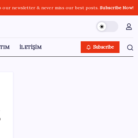
o our newsletter & never miss our best posts.
Subscribe Now!
TIM
İLETİŞİM
Subscribe
SON YAZILAR
ı
MHP’li Feti Yıldız’dan ‘çerçeve yasa’
açıklaması: IRA ve FARC örnekleri dikkat