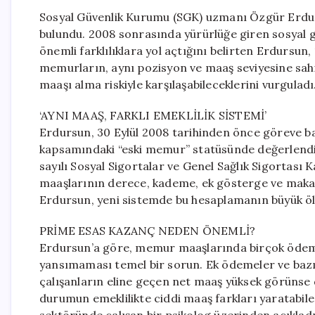
Sosyal Güvenlik Kurumu (SGK) uzmanı Özgür Erdursu
bulundu. 2008 sonrasında yürürlüğe giren sosyal g
önemli farklılıklara yol açtığını belirten Erdursu
memurların, aynı pozisyon ve maaş seviyesine sahi
maaşı alma riskiyle karşılaşabileceklerini vurguladı
‘AYNI MAAŞ, FARKLI EMEKLİLİK SİSTEMİ’
Erdursun, 30 Eylül 2008 tarihinden önce göreve b
kapsamındaki “eski memur” statüsünde değerlendiril
sayılı Sosyal Sigortalar ve Genel Sağlık Sigortası 
maaşlarının derece, kademe, ek gösterge ve makam
Erdursun, yeni sistemde bu hesaplamanın büyük öl
PRİME ESAS KAZANÇ NEDEN ÖNEMLİ?
Erdursun’a göre, memur maaşlarında birçok ödeme
yansımaması temel bir sorun. Ek ödemeler ve bazı
çalışanların eline geçen net maaş yüksek görünse d
durumun emeklilikte ciddi maaş farkları yaratabil