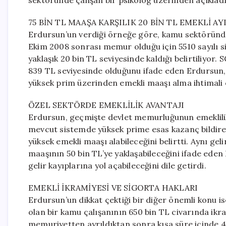
sektöründe çalışan bir psikolog üzerinden açıkladı
75 BİN TL MAAŞA KARŞILIK 20 BİN TL EMEKLİ AY
Erdursun’un verdiği örneğe göre, kamu sektöründe ç
Ekim 2008 sonrası memur olduğu için 5510 sayılı s
yaklaşık 20 bin TL seviyesinde kaldığı belirtiliyor. 
839 TL seviyesinde olduğunu ifade eden Erdursun, 
yüksek prim üzerinden emekli maaşı alma ihtimali 
ÖZEL SEKTÖRDE EMEKLİLİK AVANTAJI
Erdursun, geçmişte devlet memurluğunun emeklilik
mevcut sistemde yüksek prime esas kazanç bildir
yüksek emekli maaşı alabileceğini belirtti. Aynı gel
maaşının 50 bin TL’ye yaklaşabileceğini ifade ede
gelir kayıplarına yol açabileceğini dile getirdi.
EMEKLİ İKRAMİYESİ VE SİGORTA HAKLARI
Erdursun’un dikkat çektiği bir diğer önemli konu ise
olan bir kamu çalışanının 650 bin TL civarında ikr
memuriyetten ayrıldıktan sonra kısa süre içinde