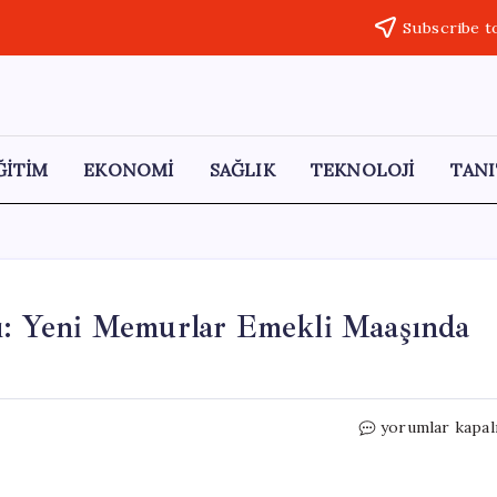
Subscribe t
ĞİTİM
EKONOMİ
SAĞLIK
TEKNOLOJİ
TANI
: Yeni Memurlar Emekli Maaşında
SGK
yorumlar kapal
Uzmanından
Önemli
Uyarı: