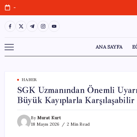
Skip
-
to
content
https://www.facebook.com/
https://twitter.com/
https://t.me/
https://www.instagram.com/
https://youtube.com/
ANA SAYFA
E
HABER
SGK Uzmanından Önemli Uyarı
Büyük Kayıplarla Karşılaşabilir
By
Murat Kurt
18 Mayıs 2026
2 Min Read