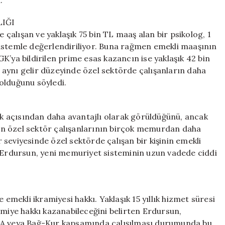
.
LIĞI
alışan ve yaklaşık 75 bin TL maaş alan bir psikolog, 1
istemle değerlendiriliyor. Buna rağmen emekli maaşının
SGK’ya bildirilen prime esas kazancın ise yaklaşık 42 bin
aynı gelir düzeyinde özel sektörde çalışanların daha
olduğunu söyledi.
 açısından daha avantajlı olarak görüldüğünü, ancak
en özel sektör çalışanlarının birçok memurdan daha
ir seviyesinde özel sektörde çalışan bir kişinin emekli
n Erdursun, yeni memuriyet sisteminin uzun vadede ciddi
 emekli ikramiyesi hakkı. Yaklaşık 15 yıllık hizmet süresi
amiye hakkı kazanabileceğini belirten Erdursun,
 4A veya Bağ-Kur kapsamında çalışılması durumunda bu