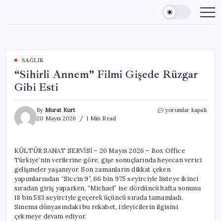
Skip
to
content
SAĞLIK
“Sihirli Annem” Filmi Gişede Rüzgar
Gibi Esti
“Sihirli
By
Murat Kurt
yorumlar kapalı
Annem”
20 Mayıs 2026
1 Min Read
Filmi
Gişede
Rüzgar
KÜLTÜR SANAT SERVİSİ – 20 Mayıs 2026 – Box Office
Gibi
Türkiye’nin verilerine göre, gişe sonuçlarında heyecan verici
Esti
için
gelişmeler yaşanıyor. Son zamanların dikkat çeken
yapımlarından “Siccin 9”, 66 bin 975 seyirciyle listeye ikinci
sıradan giriş yaparken, “Michael” ise dördüncü hafta sonunu
18 bin 583 seyirciyle geçerek üçüncü sırada tamamladı.
Sinema dünyasındaki bu rekabet, izleyicilerin ilgisini
çekmeye devam ediyor.