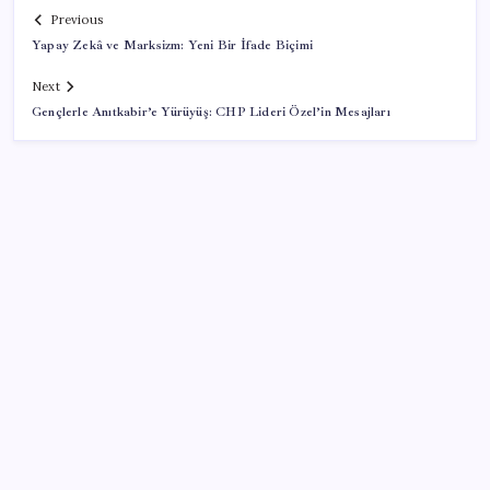
Previous
Yapay Zekâ ve Marksizm: Yeni Bir İfade Biçimi
Next
Gençlerle Anıtkabir’e Yürüyüş: CHP Lideri Özel’in Mesajları
SON YAZILAR
Ev ve arsa alıp satacaklar dikkat! Bu kritik adımı
atlayan satış yapamayacak
TBMM’de tartışma: AKP’nin çalışma takvimini
uzatmaya yönelik grup önerisi kabul edildi