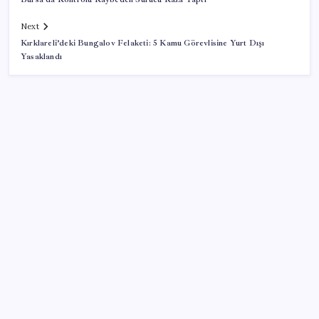
Next
Kırklareli’deki Bungalov Felaketi: 5 Kamu Görevlisine Yurt Dışı
Yasaklandı
SON YAZILAR
TBMM’de tartışma: AKP’nin çalışma takvimini
uzatmaya yönelik grup önerisi kabul edildi
ASELSAN’dan Kritik Başarı: Yerli ve Milli Kızılötesi
Dedektörler