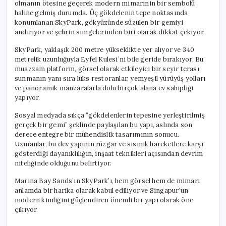
olmanın ötesine geçerek modern mimarinin bir sembolü
haline gelmiş durumda. Üç gökdelenin tepe noktasında
konumlanan SkyPark, gökyüzünde süzülen bir gemiyi
andırıyor ve şehrin simgelerinden biri olarak dikkat çekiyor.
SkyPark, yaklaşık 200 metre yükseklikte yer alıyor ve 340
metrelik uzunluğuyla Eyfel Kulesi’ni bile geride bırakıyor. Bu
muazzam platform, görsel olarak etkileyici bir seyir terası
sunmanın yanı sıra lüks restoranlar, yemyeşil yürüyüş yolları
ve panoramik manzaralarla dolu birçok alana ev sahipliği
yapıyor.
Sosyal medyada sıkça “gökdelenlerin tepesine yerleştirilmiş
gerçek bir gemi” şeklinde paylaşılan bu yapı, aslında son
derece entegre bir mühendislik tasarımının sonucu.
Uzmanlar, bu dev yapının rüzgar ve sismik hareketlere karşı
gösterdiği dayanıklılığın, inşaat teknikleri açısından devrim
niteliğinde olduğunu belirtiyor.
Marina Bay Sands’ın SkyPark’ı, hem görsel hem de mimari
anlamda bir harika olarak kabul ediliyor ve Singapur’un
modern kimliğini güçlendiren önemli bir yapı olarak öne
çıkıyor.