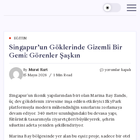
Skip
to
content
EĞITIM
Singapur’un Göklerinde Gizemli Bir
Gemi: Görenler Şaşkın
Singapur’un
By
Murat Kurt
yorumlar kapalı
Göklerinde
15 Mayıs 2026
1 Min Read
Gizemli
Bir
Gemi:
Singapur’un ikonik yapılarından biri olan Marina Bay Sands,
Görenler
üç dev gökdelenin zirvesine inşa edilen etkileyici SkyPark
Şaşkın
için
platformuyla modern mühendisliğin sınırlarını zorlamaya
devam ediyor. 340 metre uzunluğundaki bu devasa yapı,
fütüristik tasarımıyla ziyaretçileri büyüleyerek, şehrin
siluetini adeta yeniden şekillendiriyor.
Marina Bay bölgesinde yer alan bu eşsiz proje, sadece bir otel