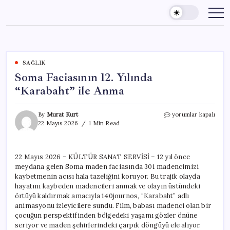
Skip
to
content
SAĞLIK
Soma Faciasının 12. Yılında
“Karabaht” ile Anma
Soma
By
Murat Kurt
yorumlar kapalı
Faciasının
22 Mayıs 2026
1 Min Read
12.
Yılında
“Karabaht”
22 Mayıs 2026 – KÜLTÜR SANAT SERVİSİ – 12 yıl önce
ile
meydana gelen Soma maden faciasında 301 madencimizi
Anma
için
kaybetmenin acısı hala tazeliğini koruyor. Bu trajik olayda
hayatını kaybeden madencileri anmak ve olayın üstündeki
örtüyü kaldırmak amacıyla 140journos, “Karabaht” adlı
animasyonu izleyicilere sundu. Film, babası madenci olan bir
çocuğun perspektifinden bölgedeki yaşamı gözler önüne
seriyor ve maden şehirlerindeki çarpık döngüyü ele alıyor.