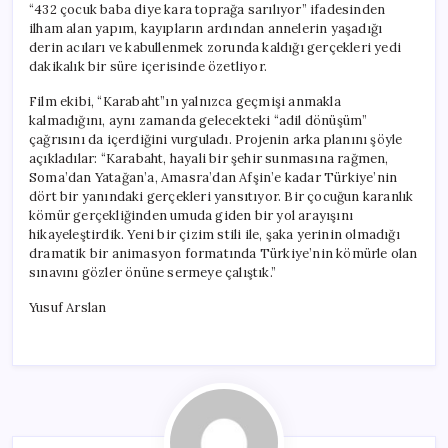
“432 çocuk baba diye kara toprağa sarılıyor” ifadesinden
ilham alan yapım, kayıpların ardından annelerin yaşadığı
derin acıları ve kabullenmek zorunda kaldığı gerçekleri yedi
dakikalık bir süre içerisinde özetliyor.
Film ekibi, “Karabaht”ın yalnızca geçmişi anmakla
kalmadığını, aynı zamanda gelecekteki “adil dönüşüm”
çağrısını da içerdiğini vurguladı. Projenin arka planını şöyle
açıkladılar: “Karabaht, hayali bir şehir sunmasına rağmen,
Soma’dan Yatağan’a, Amasra’dan Afşin’e kadar Türkiye’nin
dört bir yanındaki gerçekleri yansıtıyor. Bir çocuğun karanlık
kömür gerçekliğinden umuda giden bir yol arayışını
hikayeleştirdik. Yeni bir çizim stili ile, şaka yerinin olmadığı
dramatik bir animasyon formatında Türkiye’nin kömürle olan
sınavını gözler önüne sermeye çalıştık.”
Yusuf Arslan