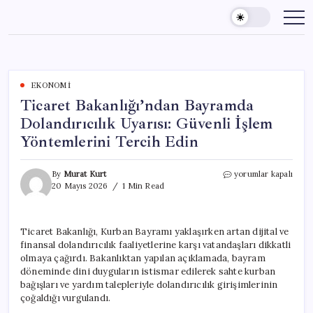
Skip
to
content
EKONOMI
Ticaret Bakanlığı’ndan Bayramda
Dolandırıcılık Uyarısı: Güvenli İşlem
Yöntemlerini Tercih Edin
Ticaret
By
Murat Kurt
yorumlar kapalı
Bakanlığı’ndan
20 Mayıs 2026
1 Min Read
Bayramda
Dolandırıcılık
Uyarısı:
Ticaret Bakanlığı, Kurban Bayramı yaklaşırken artan dijital ve
Güvenli
finansal dolandırıcılık faaliyetlerine karşı vatandaşları dikkatli
İşlem
Yöntemlerini
olmaya çağırdı. Bakanlıktan yapılan açıklamada, bayram
Tercih
döneminde dini duyguların istismar edilerek sahte kurban
Edin
bağışları ve yardım talepleriyle dolandırıcılık girişimlerinin
için
çoğaldığı vurgulandı.