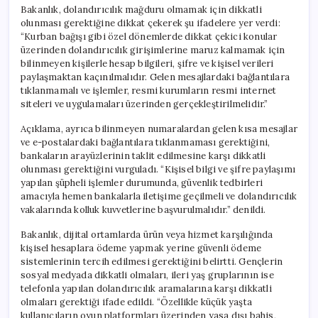
Bakanlık, dolandırıcılık mağduru olmamak için dikkatli
olunması gerektiğine dikkat çekerek şu ifadelere yer verdi:
“Kurban bağışı gibi özel dönemlerde dikkat çekici konular
üzerinden dolandırıcılık girişimlerine maruz kalmamak için
bilinmeyen kişilerle hesap bilgileri, şifre ve kişisel verileri
paylaşmaktan kaçınılmalıdır. Gelen mesajlardaki bağlantılara
tıklanmamalı ve işlemler, resmi kurumların resmi internet
siteleri ve uygulamaları üzerinden gerçekleştirilmelidir.”
Açıklama, ayrıca bilinmeyen numaralardan gelen kısa mesajlar
ve e-postalardaki bağlantılara tıklanmaması gerektiğini,
bankaların arayüzlerinin taklit edilmesine karşı dikkatli
olunması gerektiğini vurguladı. “Kişisel bilgi ve şifre paylaşımı
yapılan şüpheli işlemler durumunda, güvenlik tedbirleri
amacıyla hemen bankalarla iletişime geçilmeli ve dolandırıcılık
vakalarında kolluk kuvvetlerine başvurulmalıdır.” denildi.
Bakanlık, dijital ortamlarda ürün veya hizmet karşılığında
kişisel hesaplara ödeme yapmak yerine güvenli ödeme
sistemlerinin tercih edilmesi gerektiğini belirtti. Gençlerin
sosyal medyada dikkatli olmaları, ileri yaş gruplarının ise
telefonla yapılan dolandırıcılık aramalarına karşı dikkatli
olmaları gerektiği ifade edildi. “Özellikle küçük yaşta
kullanıcıların oyun platformları üzerinden yasa dışı bahis,