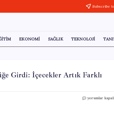
Subscribe t
ĞİTİM
EKONOMİ
SAĞLIK
TEKNOLOJİ
TANI
ğe Girdi: İçecekler Artık Farklı
Yeni
yorumlar kapal
Alkol
Düzenlemesi
Yürürlüğe