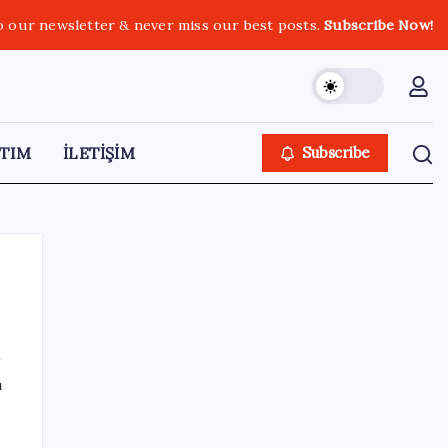
o our newsletter & never miss our best posts.
Subscribe Now!
TIM
İLETİŞİM
Subscribe
SON YAZILAR
ı
Ev ve arsa alıp satacaklar dikkat! Bu kritik
adımı atlayan satış yapamayacak