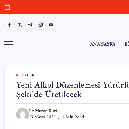
Skip
-
to
content
https://www.facebook.com/
https://twitter.com/
https://t.me/
https://www.instagram.com/
https://youtube.com/
ANA SAYFA
E
HABER
Yeni Alkol Düzenlemesi Yürürlü
Şekilde Üretilecek
By
Murat Kurt
13 Mayıs 2026
1 Min Read