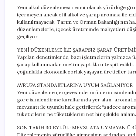
Yeni alkol düzenlemesi resmi olarak yürürlüğe gir
içermeyen ancak etil alkol ve şarap aroması ile el
kullanılmayacak. Tarım ve Orman Bakanlığı’nın ha
düzenlemelerle, içecek üretiminde maliyetleri düş
geçiliyor.
YENİ DÜZENLEME İLE ŞARAPSIZ ŞARAP ÜRETİM
Yapılan denetimlerde, bazı işletmelerin yalnızca ü
şarap kullanmadan üretim yaptıkları tespit edildi. 
çoğunlukla ekonomik zorluk yaşayan üreticiler tar
AVRUPA STANDARTLARINA UYUM SAĞLANIYOR
Yeni düzenleme çerçevesinde, ürünlerin isimlendirm
göre isimlendirme kurallarında yer alan “aromatize 
mevzuatı ile uyumlu hale getirilerek “sadece aroma
tüketicilerin ne tükettiklerini net bir şekilde anlam
SON TARİH 30 EYLÜL: MEVZUATA UYMAYAN Ü
Düzenlemenin yürürlüğe girmesinin ardından, gıda ü