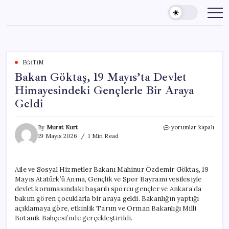
Skip
to
content
EĞITIM
Bakan Göktaş, 19 Mayıs’ta Devlet
Himayesindeki Gençlerle Bir Araya
Geldi
Bakan
By
Murat Kurt
yorumlar kapalı
Göktaş,
19 Mayıs 2026
1 Min Read
19
Mayıs’ta
Devlet
Aile ve Sosyal Hizmetler Bakanı Mahinur Özdemir Göktaş, 19
Himayesindeki
Mayıs Atatürk’ü Anma, Gençlik ve Spor Bayramı vesilesiyle
Gençlerle
Bir
devlet korumasındaki başarılı sporcu gençler ve Ankara’da
Araya
bakım gören çocuklarla bir araya geldi. Bakanlığın yaptığı
Geldi
açıklamaya göre, etkinlik Tarım ve Orman Bakanlığı Milli
için
Botanik Bahçesi’nde gerçekleştirildi.