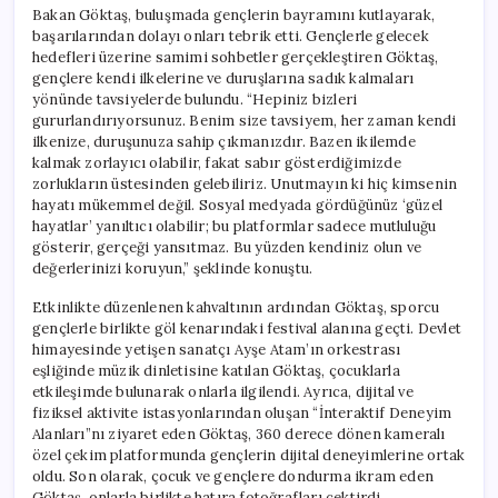
Bakan Göktaş, buluşmada gençlerin bayramını kutlayarak,
başarılarından dolayı onları tebrik etti. Gençlerle gelecek
hedefleri üzerine samimi sohbetler gerçekleştiren Göktaş,
gençlere kendi ilkelerine ve duruşlarına sadık kalmaları
yönünde tavsiyelerde bulundu. “Hepiniz bizleri
gururlandırıyorsunuz. Benim size tavsiyem, her zaman kendi
ilkenize, duruşunuza sahip çıkmanızdır. Bazen ikilemde
kalmak zorlayıcı olabilir, fakat sabır gösterdiğimizde
zorlukların üstesinden gelebiliriz. Unutmayın ki hiç kimsenin
hayatı mükemmel değil. Sosyal medyada gördüğünüz ‘güzel
hayatlar’ yanıltıcı olabilir; bu platformlar sadece mutluluğu
gösterir, gerçeği yansıtmaz. Bu yüzden kendiniz olun ve
değerlerinizi koruyun,” şeklinde konuştu.
Etkinlikte düzenlenen kahvaltının ardından Göktaş, sporcu
gençlerle birlikte göl kenarındaki festival alanına geçti. Devlet
himayesinde yetişen sanatçı Ayşe Atam’ın orkestrası
eşliğinde müzik dinletisine katılan Göktaş, çocuklarla
etkileşimde bulunarak onlarla ilgilendi. Ayrıca, dijital ve
fiziksel aktivite istasyonlarından oluşan “İnteraktif Deneyim
Alanları”nı ziyaret eden Göktaş, 360 derece dönen kameralı
özel çekim platformunda gençlerin dijital deneyimlerine ortak
oldu. Son olarak, çocuk ve gençlere dondurma ikram eden
Göktaş, onlarla birlikte hatıra fotoğrafları çektirdi.