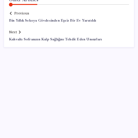
Previous
Bin Yıllık Sekoya Gövdesinden Eşsiz Bir Ev Yaratıldı
Next
Kahvaltı Sofranızın Kalp Sağlığını Tehdit Eden Unsurları
SON YAZILAR
Hazine nakit gerçekleşmeleri 395,7 milyar TL açık
verdi
500 tam puan almıştı… LGS birincisi Umut’un tercihi