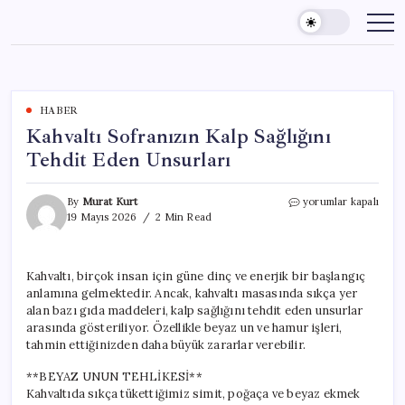
Skip
to
content
HABER
Kahvaltı Sofranızın Kalp Sağlığını
Tehdit Eden Unsurları
Kahvaltı
By
Murat Kurt
yorumlar kapalı
Sofranızın
19 Mayıs 2026
2 Min Read
Kalp
Sağlığını
Tehdit
Kahvaltı, birçok insan için güne dinç ve enerjik bir başlangıç
Eden
anlamına gelmektedir. Ancak, kahvaltı masasında sıkça yer
Unsurları
için
alan bazı gıda maddeleri, kalp sağlığını tehdit eden unsurlar
arasında gösteriliyor. Özellikle beyaz un ve hamur işleri,
tahmin ettiğinizden daha büyük zararlar verebilir.
**BEYAZ UNUN TEHLİKESİ**
Kahvaltıda sıkça tükettiğimiz simit, poğaça ve beyaz ekmek