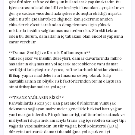
gibi ürünler, rafine edilmiş un kullanılarak yapılmaktadır. Bu
işlem sırasında tahılın lifli ve besleyici kısımları ayrıştırılır ve
geriye sadece vücudun hızla şekere dönüştürebildiği nişasta
kalır. Bu tür gıdalar tüketildiğinde, kan şekeriniz aniden
yükselerek vücut tarafından dengelenmesi için yüksek
miktarda insülin salgılanmasına neden olur. Sürekli tekrar
eden bu durum, damarların iç tabakası olan endotel yapısına
zarar verebilir.
**Damar Sertliği ve Kronik Enflamasyon**
Yüksek şeker ve insülin düzeyleri, damar duvarlarında mikro
hasarların oluşmasına yol açarak ateroskleroz yani damar
sertliğini kolaylaştırır. Ayrıca, rafine karbonhidratlar vücutta
iltihap yapıcı maddelerin artmasına sebep olarak, kalp
hastalıklarının en büyük risk faktörlerinden birini oluşturan
sinsi iltihaplanmalara yol açar.
**TRANS YAĞLARIN RİSKİ**
Kahvaltılarda sıkça yer alan pastane ürünlerinin yumuşak
dokusunu sağlayan malzemeler genellikle bitkisel katı yağlar,
yani margarinlerdir. Birçok hamur işi, raf ömrünü uzatmak ve
maliyetleri düşürmek amacıyla trans yağ içerebilen sanayi tipi
yağlarla yapılmaktadır. Bu tür yağlar, kötü kolesterol (LDL)
düzeyini artırarak damar tıkanıklığına yol açarken, iyi