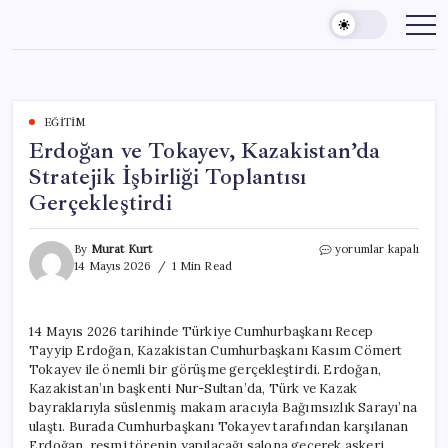
Skip
to
content
EĞITIM
Erdoğan ve Tokayev, Kazakistan’da
Stratejik İşbirliği Toplantısı
Gerçekleştirdi
Erdoğan
By
Murat Kurt
yorumlar kapalı
ve
14 Mayıs 2026
1 Min Read
Tokayev,
Kazakistan’da
Stratejik
14 Mayıs 2026 tarihinde Türkiye Cumhurbaşkanı Recep
İşbirliği
Tayyip Erdoğan, Kazakistan Cumhurbaşkanı Kasım Cömert
Toplantısı
Gerçekleştirdi
Tokayev ile önemli bir görüşme gerçekleştirdi. Erdoğan,
için
Kazakistan’ın başkenti Nur-Sultan’da, Türk ve Kazak
bayraklarıyla süslenmiş makam aracıyla Bağımsızlık Sarayı’na
ulaştı. Burada Cumhurbaşkanı Tokayev tarafından karşılanan
Erdoğan, resmi törenin yapılacağı salona geçerek askeri