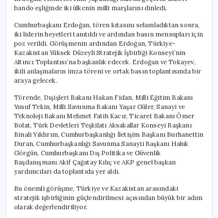
bando eşliğinde iki ülkenin milli marşlarını dinledi.
Cumhurbaşkanı Erdoğan, tören kıtasını selamladıktan sonra,
iki liderin heyetleri tanıtıldı ve ardından basın mensupları için
poz verildi. Görüşmenin ardından Erdoğan, Türkiye-
Kazakistan Yüksek Düzeyli Stratejik İşbirliği Konseyi’nin
Altıncı Toplantısı’na başkanlık edecek. Erdoğan ve Tokayev,
ikili anlaşmaların imza töreni ve ortak basın toplantısında bir
araya gelecek.
Törende, Dışişleri Bakanı Hakan Fidan, Milli Eğitim Bakanı
Yusuf Tekin, Milli Savunma Bakanı Yaşar Güler, Sanayi ve
Teknoloji Bakanı Mehmet Fatih Kacır, Ticaret Bakanı Ömer
Bolat, Türk Devletleri Teşkilatı Aksakallar Konseyi Başkanı
Binali Yıldırım, Cumhurbaşkanlığı İletişim Başkanı Burhanettin
Duran, Cumhurbaşkanlığı Savunma Sanayii Başkanı Haluk
Görgün, Cumhurbaşkanı Dış Politika ve Güvenlik
Başdanışmanı Akif Çağatay Kılıç ve AKP genel başkan
yardımcıları da toplantıda yer aldı.
Bu önemli görüşme, Türkiye ve Kazakistan arasındaki
stratejik işbirliğinin güçlendirilmesi açısından büyük bir adım
olarak değerlendiriliyor.