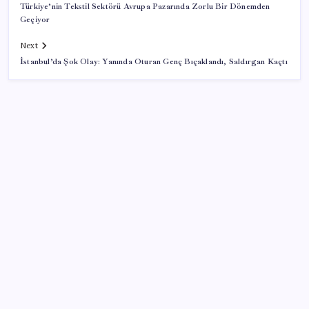
Türkiye’nin Tekstil Sektörü Avrupa Pazarında Zorlu Bir Dönemden
Geçiyor
Next
İstanbul’da Şok Olay: Yanında Oturan Genç Bıçaklandı, Saldırgan Kaçtı
SON YAZILAR
Ev ve arsa alıp satacaklar dikkat! Bu kritik adımı
atlayan satış yapamayacak
TBMM’de tartışma: AKP’nin çalışma takvimini
uzatmaya yönelik grup önerisi kabul edildi