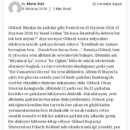
Göksel:
By
Murat Kurt
yorumlar kapalı
Rüyalar
13 Haziran 2026
3 Min Read
da
şarkılar
gibi
Göksel: Rüyalar da şarkılar gibi Posted on 13 Haziran 2026 13
için
Haziran 2026 by Yusuf Arslan “Bu koca İstanbul’da deliren bir
tek ben miyim?” diye soruyor Göksel, sonra milyonları
etkileyen sesi ile şarkıya devam ediyor: “Kendimle ne zaman
bozuştum ben….Davalı ben davacı ben….” Sanatçı Göksel, tam
11 yıl sonra yeni albümü ile sevenleriyle buluştu. Albümün adı
“Rüyaların İşi”. Ayrıca “Be Oğlum” klibi de müzik sitelerinde
dönmeye başladı. Az önce sözlerini okuduğunuz şarkı yani
“Bir Cumartesi Gecesi” bu yeni albümden. Albüm 15 Mayıs’ta
çıktı, bir gün öncesinde yani 14’ünde şarkıları Bantmag’de
özel bir etkinlikte dinleme imkanımız oldu. Göksel, Okan
Urun’un konuğuydu. Albümde 12 şarkı var. Bu,12 şarkıdan
kesitiler ve şarkıların hikâyesini dinledik. Hatırlatayım, yeni
albümün şarkılarını buradan dinleyebilirsiniz. Göksel, pop
müziğinin kendine has tarzıyla öne çıkan en güçlü kadın
yorumcularından biri. Melankolik ve sıcak tınıları, retro
esintili sound’u ve hikâye anlatan şarkılarıyla yıllardır geniş
bir dinleyici kitlesine hitap ediyor. Göksel Boğaziçi
Üniversitesi Felsefe Bölümü’nde okurken müziğe yöneldi, şan