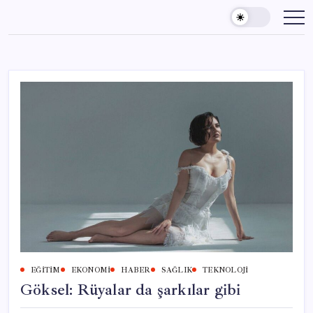
Skip
to
content
EĞITIM
EKONOMI
HABER
SAĞLIK
TEKNOLOJI
Göksel: Rüyalar da şarkılar gibi