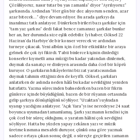
Çözülüyoruz, nasır tutar bu yas zamanla” diyor “Ayrılıyoruz”
şarkısında. Ardından “Her gün bir doz alıyorum senden, azar
azar bitecek…” diye devam ediyor. Bu arada şarkıyı da
inanılmaz tatlı anlatıyor. Dinlerken birileri bazı şarkılar için
“tam yaz şarkısı” dedi fakat bence zamansız şarkılar bunlar
her an, her durumda size eşlik edebilir. İyi haber, Göksel 22
Haziran’da Harbiye’de bir konser verecek ve ardından
turneye çıkacak. Yeni albüm için özel bir etkinlikte bir araya
gelmek de çok iyi fikirdi. Tabii binlerce kişinin dinlediği
konserler kıymetli ama müziği bu kadar yakından dinlemek,
duymak da sanatçı ve dinleyen arasında daha özel bir köprü
kuruyor. O şarkıların hikâyelerini bizzat yaratıcısından
duymak tahmin ettiğinizden de keyifli. Göksel, şarkıları
anlatırken de aslında neden hâlâ bu kadar sevildiğini yeniden
hatırlattı. Yazma sürecinden bahsederken bazen bir fikrin
günlerce içinde büyüdüğünü, bazen de bir rüyanın ortasında
gelip şarkıya dönüştüğünü söylüyor. “Uzaktan”ı uykudan
uyanıp yazdığını anlatıyor. “Açık Yara”yı ise neredeyse 24 saat
boyunca uyumadan tamamlamış. Şarkı yazmanın kendisi için
çok özel bir süreç olduğunu, o yaratım hâlini çok sevdiğini
söylüyor. Hatta bu yüzden yapay zekânın yazı ve müzik
üretme kısmına mesafeli duruyor, çünkü ona göre yazmak
sadece ortaya çıkan sonuç değil, o süreçte geçirilen zamanın