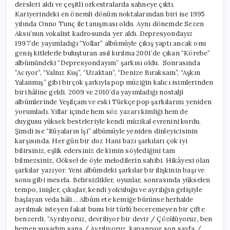
dersleri aldı ve çeşitli orkestralarda sahneye çıktı.
Kariyerindeki en önemli dönüm noktalarından biri ise 1995
yılında Onno Tunç ile tanışması oldu. Aynı dönemde Sezen
Aksu’nun vokalist kadrosunda yer aldı. Depresyondayız
1997’de yayımladığı “Yollar” albümüyle çıkış yaptı ancak onu
geniş kitlelerle buluşturan asıl kırılma 2001’de çıkan “Körebe”
albümündeki “Depresyondayım” şarkısı oldu. Sonrasında
“Acıyor”, “Yalnız Kuş”, “Uzaktan”, “Denize Bıraksam”, “Aşkın
Yalanmış” gibi birçok şarkıyla pop müziğin kalıcı isimlerinden
biri hâline geldi. 2009 ve 2010’da yayımladığı nostalji
albümlerinde Yeşilçam ve eski Türkçe pop şarkılarını yeniden
yorumladı. Yıllar içinde hem söz yazarı kimliği hem de
duygusu yüksek besteleriyle kendi müzikal evrenini kurdu.
Şimdi ise “Rüyaların İşi” albümüyle yeniden dinleyicisinin
karşısında. Her gün bir doz Hani bazı şarkıları çok iyi
bilirsiniz, eşlik edersiniz de kimin söylediğini tam
bilmezsiniz, Göksel de öyle melodilerin sahibi. Hikâyesi olan
şarkılar yazıyor. Yeni albümdeki şarkılar bir ilişkinin başı ve
sonu gibi mesela. Belirsizlikler, oyunlar, sonrasında yükselen
tempo, inişler, çıkışlar, kendi yolculuğu ve ayrılığın gelişiyle
başlayan veda hâli… Albüm ete kemiğe bürünse herhalde
ayrılmak isteyen fakat bunu bir türlü beceremeyen bir çifte
benzerdi. “Ayrılıyoruz, devriliyor bir devir / Çözülüyoruz, ben
hemen susadım sana / Ayrılıyoruz, kapanıyor son sayfa /