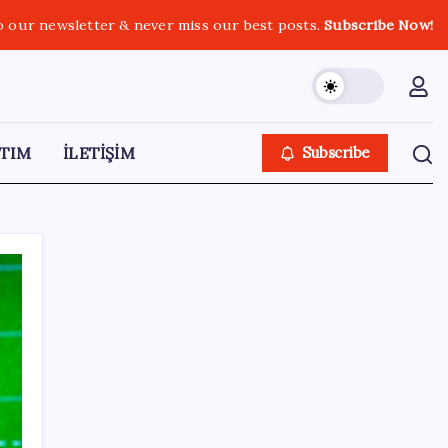
o our newsletter & never miss our best posts.
Subscribe Now!
TIM
İLETİŞİM
Subscribe
SON YAZILAR
TBMM’de tartışma: AKP’nin çalışma
takvimini uzatmaya yönelik grup önerisi