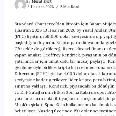
By
Murat Kurt
13 Haziran 2026
2 Min Read
Standard Chartered’dan Bitcoin İçin Bahar Müjdesi
Haziran 2026 13 Haziran 2026 by Yusuf Arslan Sta
(BTC) fiyatının 59.000 dolar seviyesinde dip yaptı
başladığını duyurdu. Kripto para dünyasında gözler
Görselde de görüleceği üzere küresel finansın de
yapan analist Geoffrey Kendrick, piyasanın bu dön
yatırımcılar için umut dolu bir mesaj paylaştı. Ken
gerilemesiyle birlikte kripto kışı resmen sona erdi.
Ethereum (ETH) için ise 4.000 dolar olarak koruma
seviyesine kadar gerileyen lider kripto para birim
sınırına yaklaştı. Kendrick, piyasadaki bu dönüşün
ve ETF Satışlarının Etkisi Son haftalarda spot Bit
yatırımcıların nakit ihtiyaçlarını karşılamak için
Musk’ın şirketi SpaceX ‘in halka arzına katılmak i
belirtiliyor. Nasdaq üzerinde 150 dolar seviyesind