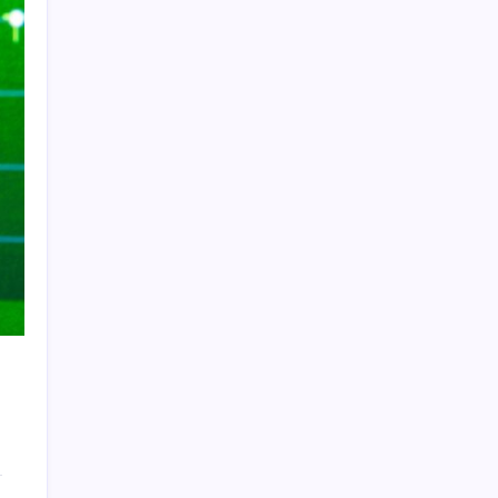
kabul edildi
ASELSAN’dan Kritik Başarı: Yerli ve Milli
Kızılötesi Dedektörler
Bahçeli’den dikkat çeken ‘süreç’ mesajı:
‘Çerçeve yasaya tam destek verilmelidir’
Turhan Çömez’den madenciler için çağrı:
‘Bu alın teri soygununa Allah aşkına son
verin’
Hazine’den vergi dışı normal gelirler
açıklaması
İkinci el araç alırken bildiğiniz tüm kuralları
unutun: Artık sadece ekspertiz yetmiyor
Yıldızlar SSS Holding’den yeni skandal:
Maaş vermiyor tazminat istiyor
Booking.com İçin Kritik Yasal Düzenleme
Hazırlığı Başladı
İsrail’in Gazze’ye saldırılarında acı bilanço…