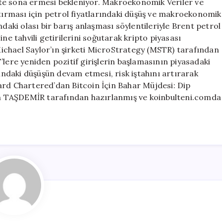
likte sona ermesi bekleniyor. Makroekonomik Veriler ve
ştırması için petrol fiyatlarındaki düşüş ve makroekonomik
ndaki olası bir barış anlaşması söylentileriyle Brent petrol
ne tahvili getirilerini soğutarak kripto piyasası
 Michael Saylor’ın şirketi MicroStrategy (MSTR) tarafından
’lere yeniden pozitif girişlerin başlamasının piyasadaki
rındaki düşüşün devam etmesi, risk iştahını artırarak
andard Chartered’dan Bitcoin İçin Bahar Müjdesi: Dip
tih TAŞDEMİR tarafından hazırlanmış ve koinbulteni.comda