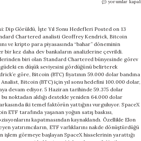
Standard
yorumlar kapal
Chartered’dan
Bitcoin
İçin
Bahar
: Dip Görüldü, İşte Yıl Sonu Hedefleri Posted on 13
Müjdesi:
ndard Chartered analisti Geoffrey Kendrick, Bitcoin
Dip
ğını ve kripto para piyasasında “bahar” döneminin
Görüldü,
 bir kez daha dev bankaların analizlerine çevrildi.
İşte
vlerinden biri olan Standard Chartered bünyesinde görev
Yıl
güdeki en düşük seviyesini gördüğünü belirterek
Sonu
drick’e göre, Bitcoin (BTC) fiyatının 59.000 dolar bandına
Hedefleri
için
 Analist, Bitcoin (BTC) için yıl sonu hedefini 100.000 dolar,
ya devam ediyor. 5 Haziran tarihinde 59.375 dolar
i, bu noktadan aldığı destekle yeniden 64.000 dolar
 arkasında iki temel faktörün yattığını vurguluyor. SpaceX
coin ETF tarafında yaşanan yoğun satış baskısı,
 pozisyonlarını kapatmasından kaynaklandı. Özellikle Elon
steyen yatırımcıların, ETF varlıklarını nakde dönüştürdüğü
en işlem görmeye başlayan SpaceX hisselerinin yarattığı