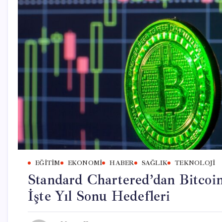
EĞITIM
EKONOMI
HABER
SAĞLIK
TEKNOLOJI
Standard Chartered’dan Bitcoi
İşte Yıl Sonu Hedefleri