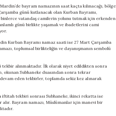
Vakti
 Mardin’de bayram namazının saat kaçta kılınacağı, bölge
ve
 Çarşamba günü kutlanacak olan Kurban Bayramı,
Saati
 binlerce vatandaş camilerin yolunu tutmak için erkenden
için
anlamlı günü birlikte yaşamak ve ibadetlerini cami
yor.
Mardin Kurban Bayramı namaz saati ise 27 Mart Çarşamba
amazı, toplumsal birlikteliğin ve dayanışmanın sembolü
kbir alınmaktadır. İlk olarak niyet edildikten sonra
ndan, okunan Subhaneke duasından sonra tekrar
de devam eden tekbirler, toplamda sekiz kez alınarak
titah tekbiri sonrası Subhaneke, ikinci rekatta ise
er alır. Bayram namazı, Müslümanlar için manevi bir
ktadır.