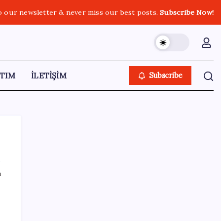
o our newsletter & never miss our best posts.
Subscribe Now!
TIM
İLETİŞİM
Subscribe
ı
SON YAZILAR
Hazine nakit gerçekleşmeleri 395,7 milyar
TL açık verdi