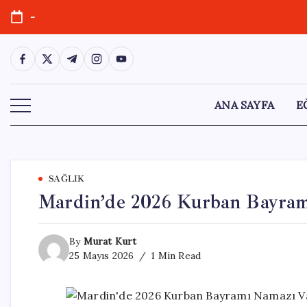
Skip
-
to
content
https://www.facebook.com/
https://twitter.com/
https://t.me/
https://www.instagram.com/
https://youtube.com/
ANA SAYFA
E
SAĞLIK
Mardin’de 2026 Kurban Bayramı
By
Murat Kurt
25 Mayıs 2026
1 Min Read