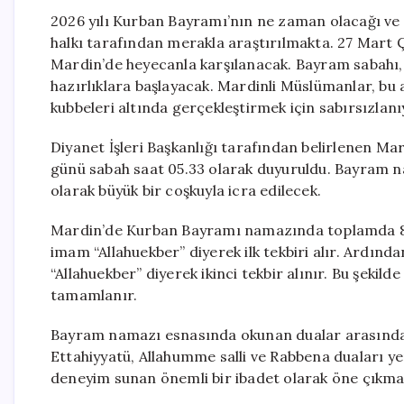
2026 yılı Kurban Bayramı’nın ne zaman olacağı ve
halkı tarafından merakla araştırılmakta. 27 Mart
Mardin’de heyecanla karşılanacak. Bayram sabahı,
hazırlıklara başlayacak. Mardinli Müslümanlar, bu 
kubbeleri altında gerçekleştirmek için sabırsızlanı
Diyanet İşleri Başkanlığı tarafından belirlenen 
günü sabah saat 05.33 olarak duyuruldu. Bayram n
olarak büyük bir coşkuyla icra edilecek.
Mardin’de Kurban Bayramı namazında toplamda 8 te
imam “Allahuekber” diyerek ilk tekbiri alır. Ardı
“Allahuekber” diyerek ikinci tekbir alınır. Bu şekil
tamamlanır.
Bayram namazı esnasında okunan dualar arasında if
Ettahiyyatü, Allahumme salli ve Rabbena duaları y
deneyim sunan önemli bir ibadet olarak öne çıkma