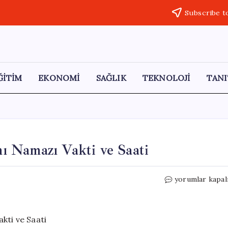
Subscribe t
ĞİTİM
EKONOMİ
SAĞLIK
TEKNOLOJİ
TANI
 Namazı Vakti ve Saati
Mardin’de
yorumlar kapal
2026
Kurban
Bayramı
Namazı