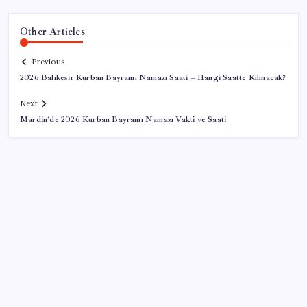
Other Articles
Previous
2026 Balıkesir Kurban Bayramı Namazı Saati – Hangi Saatte Kılınacak?
Next
Mardin’de 2026 Kurban Bayramı Namazı Vakti ve Saati
SON YAZILAR
TBMM’de tartışma: AKP’nin çalışma takvimini