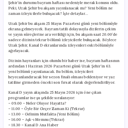
Şehir’in durumu bayram haftası nedeniyle merak konusu oldu.
Kanal
Peki, Uzak Şehir bu akşam yayınlanacak mı? Yeni bölüm ne
D
zaman izleyicilerle buluşacak? İşte detaylar…
Yayın
Akışı
Uzak Şehir bu akşam 25 Mayıs Pazartesi günü yeni bölümüyle
25
Mayıs
ekrana gelmeyecek. Bayram tatili dolayısıyla dizilerin çekim
2026
ve yayın süreçlerine ara verildiği için, bu akşam saat 20.00’de
için
sadece dizinin tekrar bölümü izleyicilerle buluşacak. Böylece
Uzak Şehir, Kanal D ekranlarında izleyenleri eski bölümüyle
ağırlayacak.
Dizinin hayranları için olumlu bir haber ise, bayram haftasının
ardından 1 Haziran 2026 Pazartesi günü Uzak Şehir’in 63.
yeni bölümü yayınlanacak. Bu bölüm, izleyicileri
heyecanlandıracak bir sezon finali olması bekleniyor ve yaz
tatiline girmeden önceki son fırsat olarak değerlendiriliyor.
Kanal D yayın akışında 25 Mayıs 2026 için öne çıkan
programlar ise şu şekilde sıralanıyor:
– 09.00 – Neler Oluyor Hayatta?
– 11.00 – Öyle Bir Geçer Zaman Ki (Tekrar)
– 13.00 – Gelinim Mutfakta (Yeni Bölüm)
– 16.00 – Aşk-ı Memnu (Tekrar)
– 18.30 – Kanal D Ana Haber